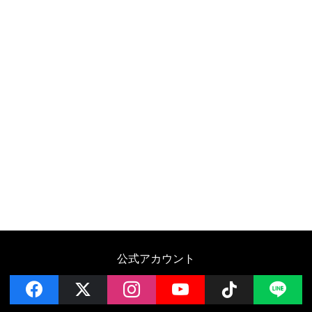
公式アカウント
facebook
x
instagram
YouTube
Follow on 
LI