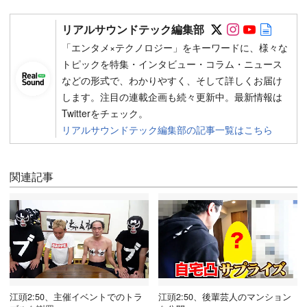
Follow on SN
Follow on 
Follow 
Autho
リアルサウンドテック編集部
「エンタメ×テクノロジー」をキーワードに、様々な
トピックを特集・インタビュー・コラム・ニュース
などの形式で、わかりやすく、そして詳しくお届け
します。注目の連載企画も続々更新中。最新情報は
Twitterをチェック。
リアルサウンドテック編集部の記事一覧はこちら
関連記事
江頭2:50、主催イベントでのトラ
江頭2:50、後輩芸人のマンション