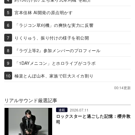
宮本佳林 AI開発の原点明かす
「ラジコン草刈機」の爽快な実力に反響
りくりゅう、振り付けの様子を初公開
『ラヴ上等2』参加メンバーのプロフィール
「1DAYメニコン」とホロライブがコラボ
極楽とんぼ山本、家族で巨大スイカ割り
00:14更新
リアルサウンド厳選記事
2026.07.11
連載
ロックスターと過ごした記憶：櫻井敦
司