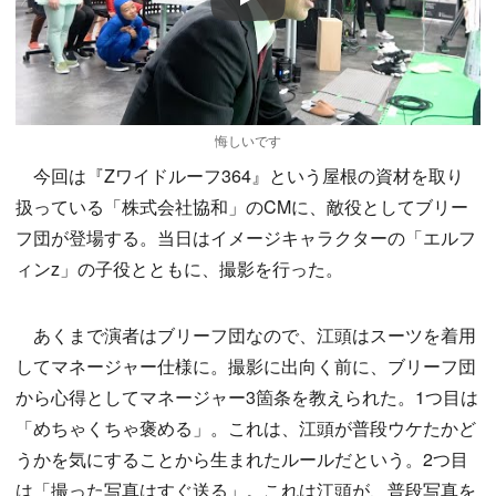
Play
悔しいです
今回は『Zワイドルーフ364』という屋根の資材を取り
扱っている「株式会社協和」のCMに、敵役としてブリー
フ団が登場する。当日はイメージキャラクターの「エルフ
ィンz」の子役とともに、撮影を行った。
あくまで演者はブリーフ団なので、江頭はスーツを着用
してマネージャー仕様に。撮影に出向く前に、ブリーフ団
から心得としてマネージャー3箇条を教えられた。1つ目は
「めちゃくちゃ褒める」。これは、江頭が普段ウケたかど
うかを気にすることから生まれたルールだという。2つ目
は「撮った写真はすぐ送る」。これは江頭が、普段写真を