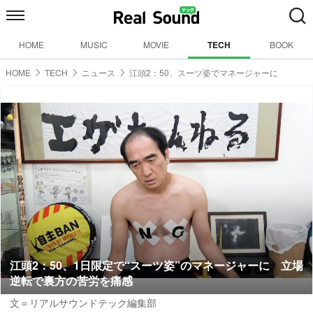
HOME
MUSIC
MOVIE
TECH
BOOK
HOME
TECH
ニュース
江頭2：50、スーツ姿でマネージャーに
江頭2：50、1日限定で“スーツ姿”のマネージャーに 立場
逆転で裏方の苦労を痛感
文＝リアルサウンドテック編集部