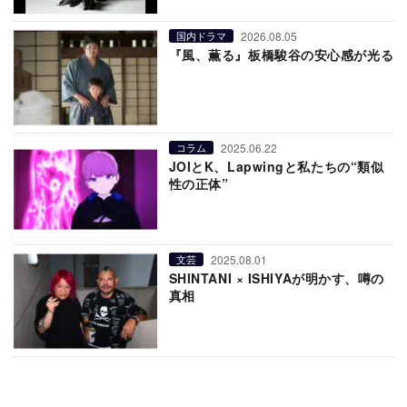
2026.08.05
国内ドラマ
『風、薫る』板橋駿谷の安心感が光る
2025.06.22
コラム
JOIとK、Lapwingと私たちの“類似
性の正体”
2025.08.01
文芸
SHINTANI × ISHIYAが明かす、噂の
真相