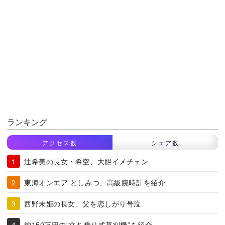
ランキング
アクセス数
シェア数
辻希美の長女・希空、大胆イメチェン
東海オンエア としみつ、高級腕時計を紹介
西野未姫の長女、父を恋しがり号泣
約150万円の“立ち乗り式草刈機”を紹介