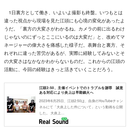
1日裏方として働き、いよいよ撮影も終盤。いつもとは
違った視点から現場を見た江頭にも心境の変化があったよ
うだ。「裏方の大変さがわかるね。カメラの前に出るわけ
じゃないのにずっとここにいるのは大変だ」と、改めてマ
ネージャーの偉大さを痛感した様子だ。表舞台と裏方、そ
れぞれに違った苦労があるが、実際に経験してみないとそ
の大変さはなかなかわからないものだ。これからの江頭の
活動に、今回の経験はきっと活きていくことだろう。
江頭2:50、主催イベントでのトラブルを謝罪 誠意
ある対応により炎上は早期鎮火へ
2023年6月25日、江頭2:50は、自身のYouTubeチャン
ネルにて「大炎上した件について」という動画を公開
した。 大炎上…