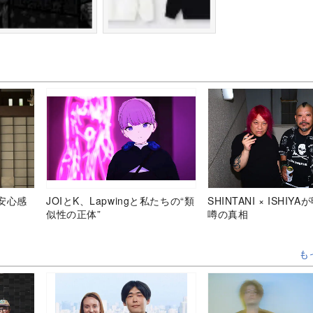
安心感
JOIとK、Lapwingと私たちの“類
SHINTANI × ISHIY
似性の正体”
噂の真相
も