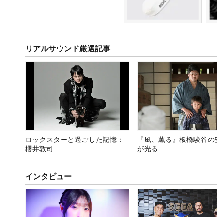
リアルサウンド厳選記事
ロックスターと過ごした記憶：
『風、薫る』板橋駿谷の
櫻井敦司
が光る
インタビュー