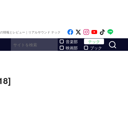
Like on Facebook
Follow on x
Follow on Inst
Follow on Y
Follow on
Follo
メの情報とレビュー｜リアルサウンド テック
サ
音楽部
テック
映画部
ブック
8]