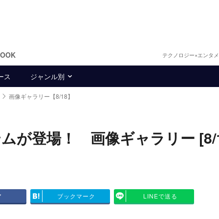
BOOK
テクノロジー×エンタ
ース
ジャンル別
画像ギャラリー【8/18】
が登場！ 画像ギャラリー [8/1
ア
ブックマーク
LINEで送る