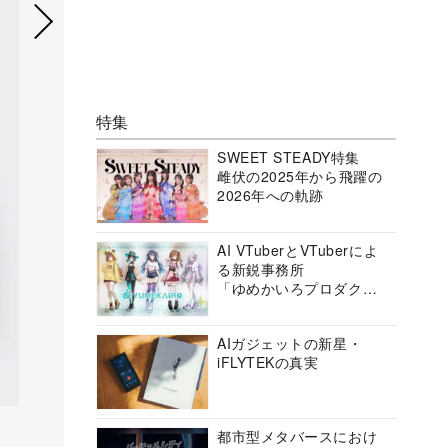
特集
SWEET STEADY特集
雌伏の2025年から飛躍の
2026年への軌跡
AI VTuberとVTuberによ
る新鋭事務所
「ゆめかいろプロダクシ
ョン」の挑戦に迫る
AIガジェットの新星・
iFLYTEKの真実
都市型メタバースにおけ