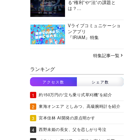
る“権利”や“法”の課題と
は？
バーチャルシティコンソ
ーシアムの挑戦に迫る
Vライブコミュニケーショ
ンアプリ
『IRIAM』特集
特集記事一覧
ランキング
アクセス数
シェア数
約150万円の“立ち乗り式草刈機”を紹介
東海オンエア としみつ、高級腕時計を紹介
宮本佳林 AI開発の原点明かす
西野未姫の長女、父を恋しがり号泣