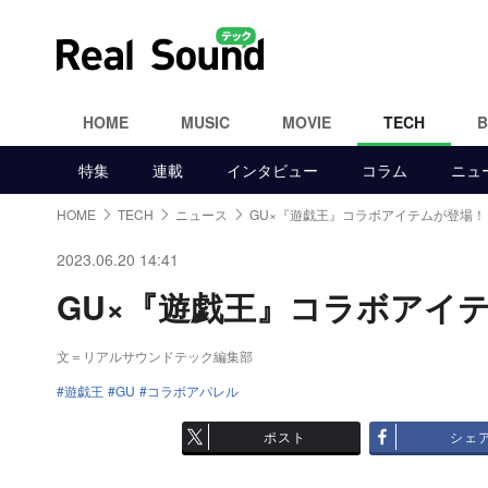
HOME
MUSIC
MOVIE
TECH
特集
連載
インタビュー
コラム
ニュ
HOME
TECH
ニュース
GU×『遊戯王』コラボアイテムが登場！
2023.06.20 14:41
GU×『遊戯王』コラボアイテム
文＝リアルサウンドテック編集部
遊戯王
GU
コラボアパレル
ポスト
シェ