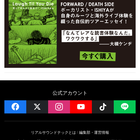
公式アカウント
facebook
x
instagram
YouTube
Follow on 
LI
リアルサウンドテックとは
編集部・運営情報