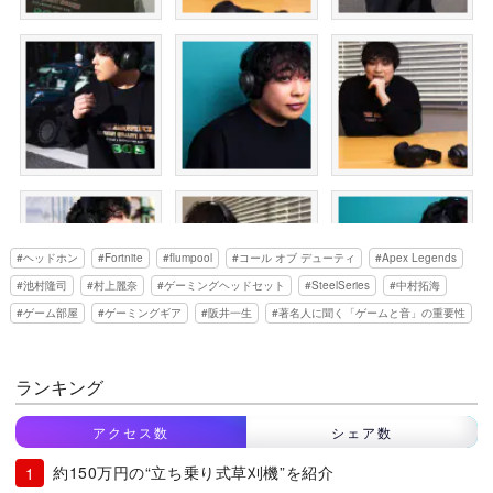
ヘッドホン
Fortnite
flumpool
コール オブ デューティ
Apex Legends
池村隆司
村上麗奈
ゲーミングヘッドセット
SteelSeries
中村拓海
ゲーム部屋
ゲーミングギア
阪井一生
著名人に聞く「ゲームと音」の重要性
ランキング
アクセス数
シェア数
約150万円の“立ち乗り式草刈機”を紹介