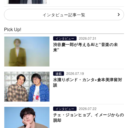
インタビュー記事一覧
Pick Up!
2026.07.31
インタビュー
渋谷慶一郎が考えるAIと“音楽の未
来”
2026.07.19
連載
水溜りボンド・カンタ×倉本美津留対
談
2026.07.22
インタビュー
チェ・ジョンヒョプ、イメージからの
脱却