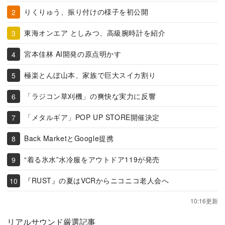
りくりゅう、振り付けの様子を初公開
東海オンエア としみつ、高級腕時計を紹介
宮本佳林 AI開発の原点明かす
極楽とんぼ山本、家族で巨大スイカ割り
「ラジコン草刈機」の爽快な実力に反響
「メタルギア」POP UP STORE開催決定
Back MarketとGoogle提携
“着る氷水”水冷服をアウトドア119が発売
『RUST』の夏はVCRからニコニコ老人会へ
10:16更新
リアルサウンド厳選記事