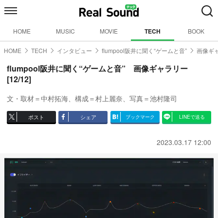
HOME
MUSIC
MOVIE
TECH
BOOK
HOME
TECH
インタビュー
flumpool阪井に聞く“ゲームと音”
画像ギャ
flumpool阪井に聞く“ゲームと音” 画像ギャラリー
[12/12]
文・取材＝中村拓海、構成＝村上麗奈、写真＝池村隆司
ポスト
シェア
ブックマーク
LINEで送る
2023.03.17 12:00