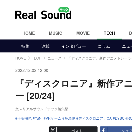
HOME
MUSIC
MOVIE
TECH
特集
連載
インタビュー
コラム
ニュ
HOME
TECH
ニュース
『ディスクロニア』新作アニメトレーラ
2022.12.02 12:00
『ディスクロニア』新作ア
ー [20/24]
文＝リアルサウンドテック編集部
千葉翔也
YuNi
VRゲーム
芹澤優
ディスクロニア：CA
DYSCHRO
ポスト
シェ