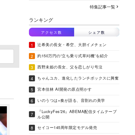
特集記事一覧
ランキング
アクセス数
シェア数
辻希美の長女・希空、大胆イメチェン
約150万円の“立ち乗り式草刈機”を紹介
西野未姫の長女、父を恋しがり号泣
ちゃんユカ、進化したランチボックスに興奮
宮本佳林 AI開発の原点明かす
いのうつは×奏が語る、音割れの美学
『LuckyFes'26』ABEMA配信タイムテーブ
ル公開
セイコー145周年限定モデル発売