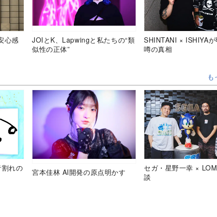
安心感
JOIとK、Lapwingと私たちの“類
SHINTANI × ISHIY
似性の正体”
噂の真相
も
音割れの
セガ・星野一幸 × LOM
宮本佳林 AI開発の原点明かす
談