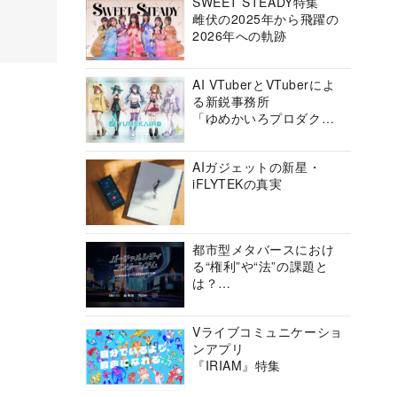
SWEET STEADY特集
雌伏の2025年から飛躍の
2026年への軌跡
AI VTuberとVTuberによ
る新鋭事務所
「ゆめかいろプロダクシ
ョン」の挑戦に迫る
AIガジェットの新星・
iFLYTEKの真実
都市型メタバースにおけ
る“権利”や“法”の課題と
は？
バーチャルシティコンソ
ーシアムの挑戦に迫る
Vライブコミュニケーショ
ンアプリ
『IRIAM』特集