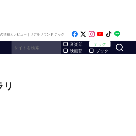
Like on Facebook
Follow on x
Follow on Inst
Follow on Y
Follow on
Follo
メの情報とレビュー｜リアルサウンド テック
サ
音楽部
テック
映画部
ブック
ラリ