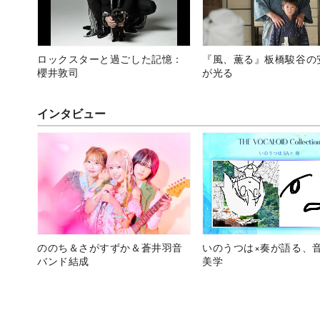
ロックスターと過ごした記憶：
『風、薫る』板橋駿谷の
櫻井敦司
が光る
インタビュー
ののち＆さがすずか＆蒼井羽音
いのうつは×奏が語る、
バンド結成
美学