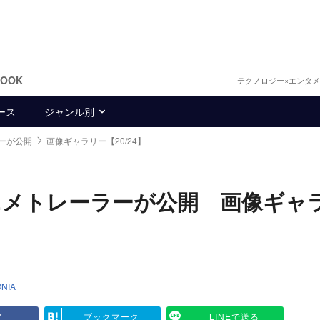
BOOK
テクノロジー×エンタ
ース
ジャンル別
ーが公開
画像ギャラリー【20/24】
ニメトレーラーが公開 画像ギャ
NIA
ア
ブックマーク
LINEで送る