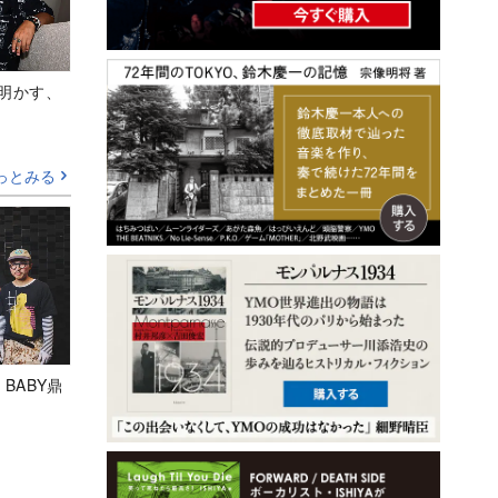
Aが明かす、
っとみる
 BABY鼎