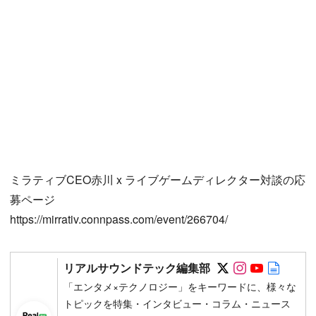
ミラティブCEO赤川 x ライブゲームディレクター対談の応
募ページ
https://mirrativ.connpass.com/event/266704/
Follow on SN
Follow on 
Follow 
Autho
リアルサウンドテック編集部
「エンタメ×テクノロジー」をキーワードに、様々な
トピックを特集・インタビュー・コラム・ニュース