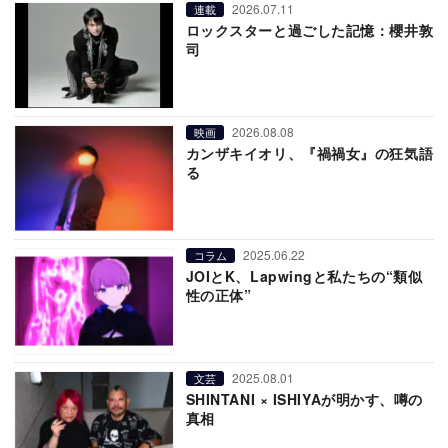
2026.07.11
連載
ロックスターと過ごした記憶：櫻井敦
司
2026.08.08
映画
カンザキイオリ、『禍禍女』の狂気語
る
2025.06.22
コラム
JOIとK、Lapwingと私たちの“類似
性の正体”
2025.08.01
文芸
SHINTANI × ISHIYAが明かす、噂の
真相