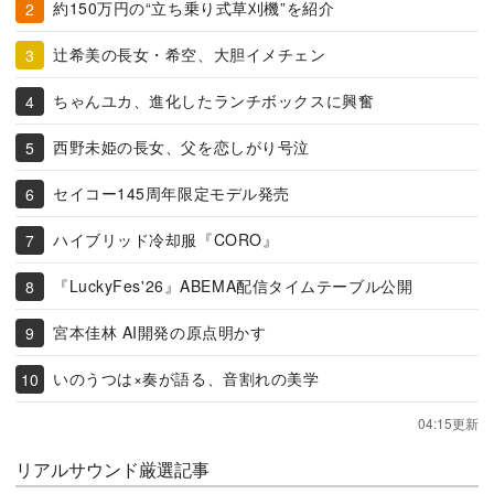
約150万円の“立ち乗り式草刈機”を紹介
辻希美の長女・希空、大胆イメチェン
ちゃんユカ、進化したランチボックスに興奮
西野未姫の長女、父を恋しがり号泣
セイコー145周年限定モデル発売
ハイブリッド冷却服『CORO』
『LuckyFes'26』ABEMA配信タイムテーブル公開
宮本佳林 AI開発の原点明かす
いのうつは×奏が語る、音割れの美学
04:15更新
リアルサウンド厳選記事