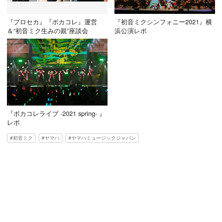
『プロセカ』『ボカコレ』運営
『初音ミクシンフォニー2021』横
＆“初音ミク生みの親”座談会
浜公演レポ
『ボカコレライブ -2021 spring- 』
レポ
初音ミク
ヤマハ
ヤマハミュージックジャパン