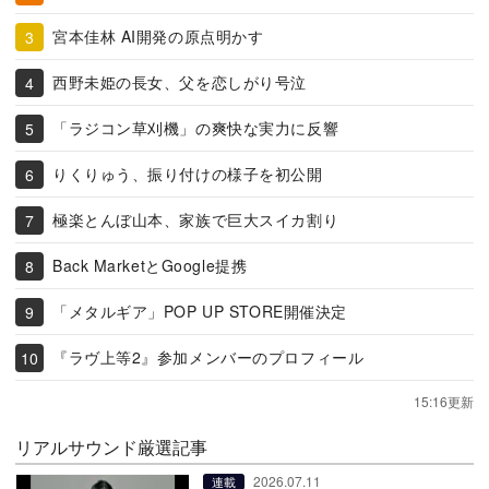
宮本佳林 AI開発の原点明かす
西野未姫の長女、父を恋しがり号泣
「ラジコン草刈機」の爽快な実力に反響
りくりゅう、振り付けの様子を初公開
極楽とんぼ山本、家族で巨大スイカ割り
Back MarketとGoogle提携
「メタルギア」POP UP STORE開催決定
『ラヴ上等2』参加メンバーのプロフィール
15:16更新
リアルサウンド厳選記事
2026.07.11
連載