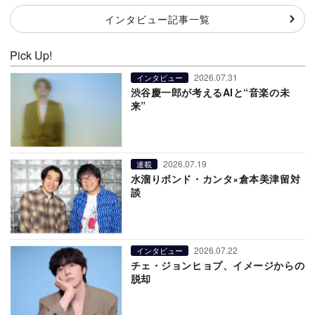
インタビュー記事一覧
Pick Up!
2026.07.31
インタビュー
渋谷慶一郎が考えるAIと“音楽の未
来”
2026.07.19
連載
水溜りボンド・カンタ×倉本美津留対
談
2026.07.22
インタビュー
チェ・ジョンヒョプ、イメージからの
脱却