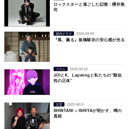
ロックスターと過ごした記憶：櫻井敦
司
2026.08.05
国内ドラマ
『風、薫る』板橋駿谷の安心感が光る
2025.06.22
コラム
JOIとK、Lapwingと私たちの“類似
性の正体”
2025.08.01
文芸
SHINTANI × ISHIYAが明かす、噂の
真相