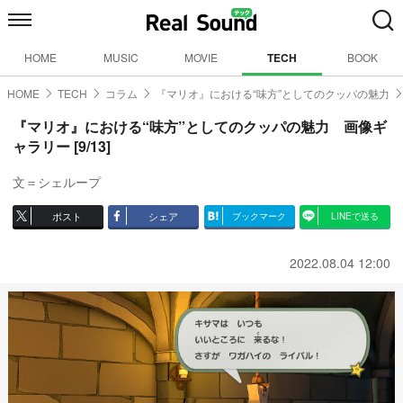
HOME
MUSIC
MOVIE
TECH
BOOK
HOME
TECH
コラム
『マリオ』における“味方”としてのクッパの魅力
『マリオ』における“味方”としてのクッパの魅力 画像ギ
ャラリー [9/13]
文＝シェループ
ポスト
シェア
ブックマーク
LINEで送る
2022.08.04 12:00