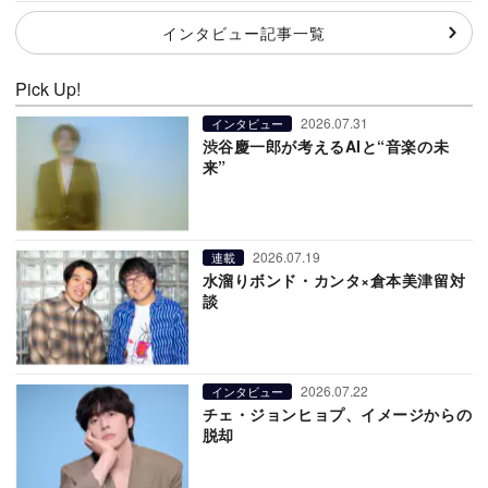
インタビュー記事一覧
Pick Up!
2026.07.31
インタビュー
渋谷慶一郎が考えるAIと“音楽の未
来”
2026.07.19
連載
水溜りボンド・カンタ×倉本美津留対
談
2026.07.22
インタビュー
チェ・ジョンヒョプ、イメージからの
脱却