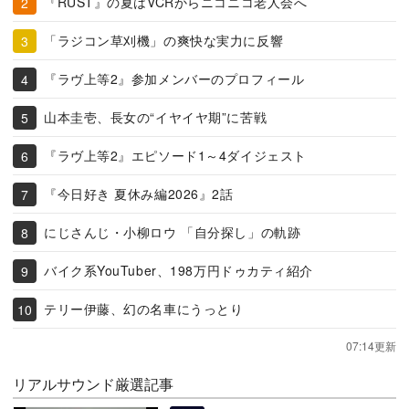
『RUST』の夏はVCRからニコニコ老人会へ
「ラジコン草刈機」の爽快な実力に反響
『ラヴ上等2』参加メンバーのプロフィール
山本圭壱、長女の“イヤイヤ期”に苦戦
『ラヴ上等2』エピソード1～4ダイジェスト
『今日好き 夏休み編2026』2話
にじさんじ・小柳ロウ 「自分探し」の軌跡
バイク系YouTuber、198万円ドゥカティ紹介
テリー伊藤、幻の名車にうっとり
07:14更新
リアルサウンド厳選記事