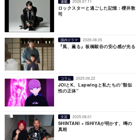
2026.07.11
連載
ロックスターと過ごした記憶：櫻井敦
司
2026.08.05
国内ドラマ
『風、薫る』板橋駿谷の安心感が光る
2025.06.22
コラム
JOIとK、Lapwingと私たちの“類似
性の正体”
2025.08.01
文芸
SHINTANI × ISHIYAが明かす、噂の
真相