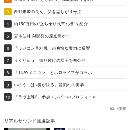
西野未姫の長女、父を恋しがり号泣
約150万円の“立ち乗り式草刈機”を紹介
宮本佳林 AI開発の原点明かす
「ラジコン草刈機」の爽快な実力に反響
りくりゅう、振り付けの様子を初公開
「1DAYメニコン」とホロライブがコラボ
いのうつは×奏が語る、音割れの美学
『ラヴ上等2』参加メンバーのプロフィール
03:14更新
リアルサウンド厳選記事
2026.07.11
連載