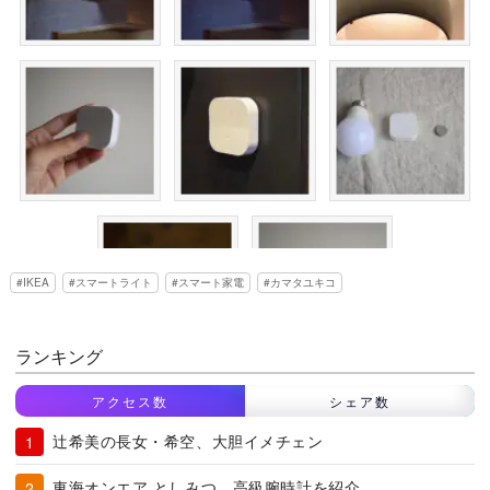
IKEA
スマートライト
スマート家電
カマタユキコ
ランキング
アクセス数
シェア数
辻希美の長女・希空、大胆イメチェン
東海オンエア としみつ、高級腕時計を紹介