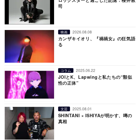
司
2026.08.08
映画
カンザキイオリ、『禍禍女』の狂気語
る
2025.06.22
コラム
JOIとK、Lapwingと私たちの“類似
性の正体”
2025.08.01
文芸
SHINTANI × ISHIYAが明かす、噂の
真相