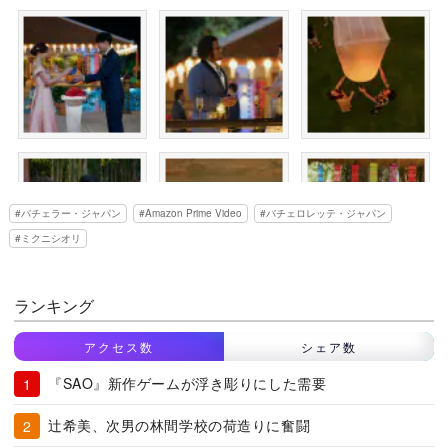
バチェラー・ジャパン
Amazon Prime Video
バチェロレッテ・ジャパン
ミクニシオリ
ランキング
アクセス数
シェア数
『SAO』新作ゲームが浮き彫りにした需要
辻希美、次男の林間学校の荷造りに奮闘