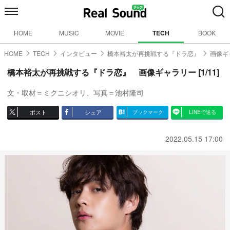
HOME
MUSIC
MOVIE
TECH
BOOK
HOME
TECH
インタビュー
橋本裕太が再挑戦する『ドラ恋』
画像ギ
橋本裕太が再挑戦する『ドラ恋』 画像ギャラリー [1/11]
文・取材＝ミクニシオリ、写真＝池村隆司
ポスト
シェア
ブックマーク
LINEで送る
2022.05.15 17:00