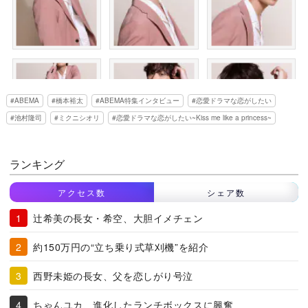
ABEMA
橋本裕太
ABEMA特集インタビュー
恋愛ドラマな恋がしたい
池村隆司
ミクニシオリ
恋愛ドラマな恋がしたい~Kiss me like a princess~
ランキング
アクセス数
シェア数
辻希美の長女・希空、大胆イメチェン
約150万円の“立ち乗り式草刈機”を紹介
西野未姫の長女、父を恋しがり号泣
ちゃんユカ、進化したランチボックスに興奮