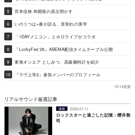
宮本佳林 AI開発の原点明かす
いのうつは×奏が語る、音割れの美学
「1DAYメニコン」とホロライブがコラボ
『LuckyFes'26』ABEMA配信タイムテーブル公開
東海オンエア としみつ、高級腕時計を紹介
『ラヴ上等2』参加メンバーのプロフィール
15:14更新
リアルサウンド厳選記事
2026.07.11
連載
ロックスターと過ごした記憶：櫻井敦
司