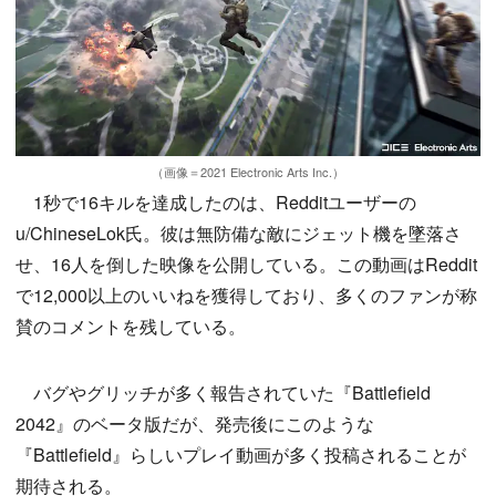
（画像＝2021 Electronic Arts Inc.）
1秒で16キルを達成したのは、Redditユーザーの
u/ChineseLok氏。彼は無防備な敵にジェット機を墜落さ
せ、16人を倒した映像を公開している。この動画はReddit
で12,000以上のいいねを獲得しており、多くのファンが称
賛のコメントを残している。
バグやグリッチが多く報告されていた『Battlefield
2042』のベータ版だが、発売後にこのような
『Battlefield』らしいプレイ動画が多く投稿されることが
期待される。