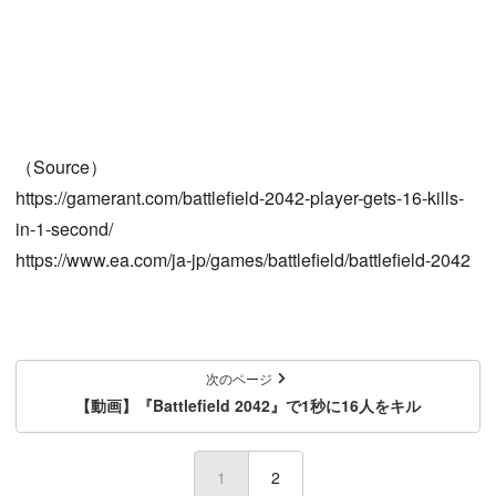
（Source）
https://gamerant.com/battlefield-2042-player-gets-16-kills-
in-1-second/
https://www.ea.com/ja-jp/games/battlefield/battlefield-2042
次のページ
【動画】『Battlefield 2042』で1秒に16人をキル
1
(current)
2