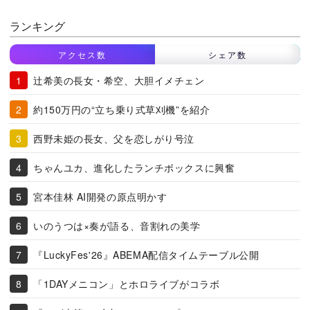
ランキング
アクセス数
シェア数
辻希美の長女・希空、大胆イメチェン
約150万円の“立ち乗り式草刈機”を紹介
西野未姫の長女、父を恋しがり号泣
ちゃんユカ、進化したランチボックスに興奮
宮本佳林 AI開発の原点明かす
いのうつは×奏が語る、音割れの美学
『LuckyFes'26』ABEMA配信タイムテーブル公開
「1DAYメニコン」とホロライブがコラボ