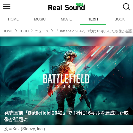
HOME
MUSIC
MOVIE
TECH
BOOK
HOME
TECH
ニュース
『Battlefield 2042』1秒に16キルした映像が話題
発売直前『Battlefield 2042』で 1秒に16キルを達成した映
像が話題に
文＝Kaz (Steezy, inc.)