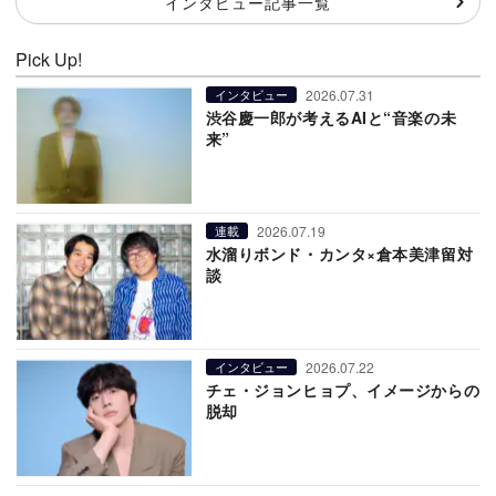
インタビュー記事一覧
Pick Up!
2026.07.31
インタビュー
渋谷慶一郎が考えるAIと“音楽の未
来”
2026.07.19
連載
水溜りボンド・カンタ×倉本美津留対
談
2026.07.22
インタビュー
チェ・ジョンヒョプ、イメージからの
脱却