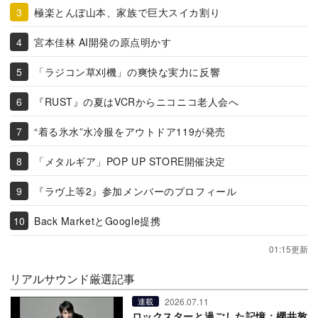
極楽とんぼ山本、家族で巨大スイカ割り
宮本佳林 AI開発の原点明かす
「ラジコン草刈機」の爽快な実力に反響
『RUST』の夏はVCRからニコニコ老人会へ
“着る氷水”水冷服をアウトドア119が発売
「メタルギア」POP UP STORE開催決定
『ラヴ上等2』参加メンバーのプロフィール
Back MarketとGoogle提携
01:15更新
リアルサウンド厳選記事
2026.07.11
連載
ロックスターと過ごした記憶：櫻井敦