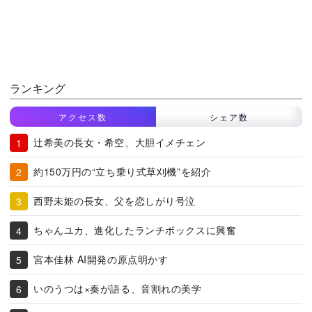
ランキング
アクセス数
シェア数
辻希美の長女・希空、大胆イメチェン
約150万円の“立ち乗り式草刈機”を紹介
西野未姫の長女、父を恋しがり号泣
ちゃんユカ、進化したランチボックスに興奮
宮本佳林 AI開発の原点明かす
いのうつは×奏が語る、音割れの美学