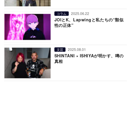
2025.06.22
コラム
JOIとK、Lapwingと私たちの“類似
性の正体”
2025.08.01
文芸
SHINTANI × ISHIYAが明かす、噂の
真相