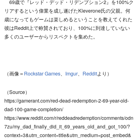
69歳で『レッド・デッド・リデンプション2』を100%ク
リアするという偉業を成し遂げたKleverone氏の父親。何
歳になってもゲームは楽しめるということを教えてくれた
彼はReddit上で称賛されており、100%に到達していない
多くのユーザーからリスペクトを集めた。
（画像＝
Rockstar Games
、
Imgur
、
Reddit
より）
（Source）
https://gamerant.com/red-dead-redemption-2-69-year-old-
dad-100-game-completion/
https://www.reddit.com/r/reddeadredemption/comments/odn
7zu/my_dad_finally_did_it_69_years_old_and_got_100/?
context=3&utm_content=title&utm_medium=post_embed&