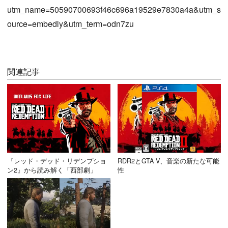
utm_name=50590700693f46c696a19529e7830a4a&utm_s
ource=embedly&utm_term=odn7zu
関連記事
『レッド・デッド・リデンプショ
RDR2とGTA V、音楽の新たな可能
ン2』から読み解く「西部劇」
性