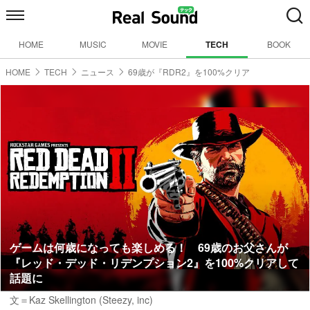
HOME
MUSIC
MOVIE
TECH
BOOK
HOME
TECH
ニュース
69歳が『RDR2』を100%クリア
ゲームは何歳になっても楽しめる！ 69歳のお父さんが
『レッド・デッド・リデンプション2』を100%クリアして
話題に
文＝Kaz Skellington (Steezy, inc)