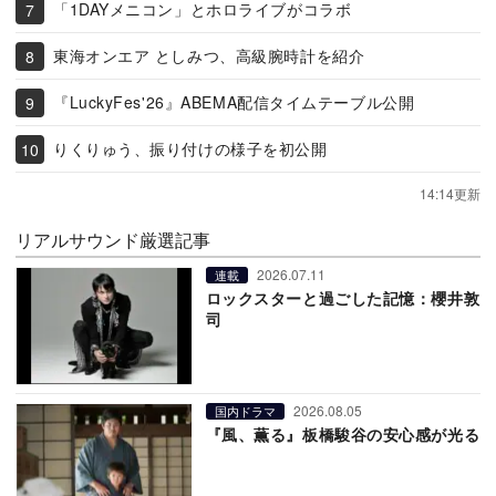
「1DAYメニコン」とホロライブがコラボ
東海オンエア としみつ、高級腕時計を紹介
『LuckyFes'26』ABEMA配信タイムテーブル公開
りくりゅう、振り付けの様子を初公開
14:14更新
リアルサウンド厳選記事
2026.07.11
連載
ロックスターと過ごした記憶：櫻井敦
司
2026.08.05
国内ドラマ
『風、薫る』板橋駿谷の安心感が光る