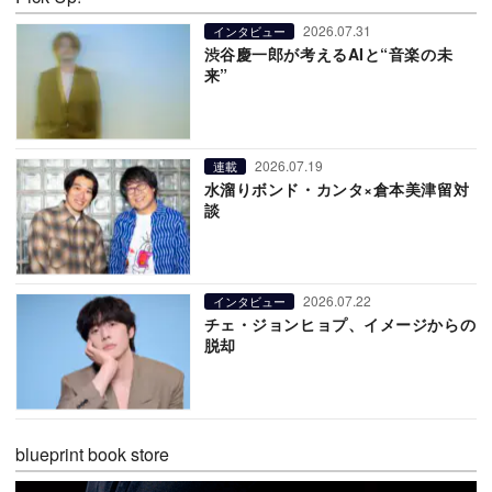
2026.07.31
インタビュー
渋谷慶一郎が考えるAIと“音楽の未
来”
2026.07.19
連載
水溜りボンド・カンタ×倉本美津留対
談
2026.07.22
インタビュー
チェ・ジョンヒョプ、イメージからの
脱却
blueprint book store