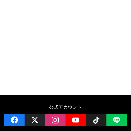
公式アカウント
facebook
x
instagram
YouTube
Follow on 
LI