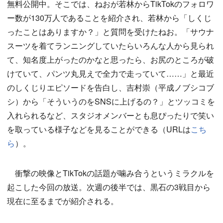
無料公開中。そこでは、ねおが若林からTikTokのフォロワ
ー数が130万人であることを紹介され、若林から「しくじ
ったことはありますか？」と質問を受けたねお。「サウナ
スーツを着てランニングしていたらいろんな人から見られ
て、知名度上がったのかなと思ったら、お尻のところが破
けていて、パンツ丸見えで全力で走っていて……」と最近
のしくじりエピソードを告白し、吉村崇（平成ノブシコブ
シ）から「そういうのをSNSに上げるの？」とツッコミを
入れられるなど、スタジオメンバーとも息ぴったりで笑い
を取っている様子などを見ることができる（URLは
こち
ら
）。
衝撃の映像とTikTokの話題が噛み合うというミラクルを
起こした今回の放送。次週の後半では、黒石の3戦目から
現在に至るまでが紹介される。