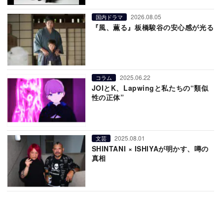
2026.08.05
国内ドラマ
『風、薫る』板橋駿谷の安心感が光る
2025.06.22
コラム
JOIとK、Lapwingと私たちの“類似
性の正体”
2025.08.01
文芸
SHINTANI × ISHIYAが明かす、噂の
真相