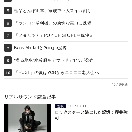
極楽とんぼ山本、家族で巨大スイカ割り
「ラジコン草刈機」の爽快な実力に反響
「メタルギア」POP UP STORE開催決定
Back MarketとGoogle提携
“着る氷水”水冷服をアウトドア119が発売
『RUST』の夏はVCRからニコニコ老人会へ
10:16更新
リアルサウンド厳選記事
2026.07.11
連載
ロックスターと過ごした記憶：櫻井敦
司