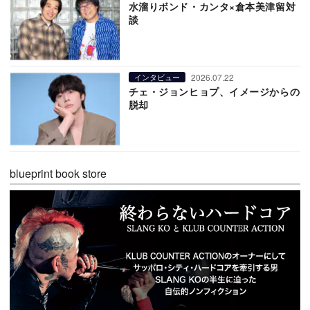
水溜りボンド・カンタ×倉本美津留対
談
2026.07.22
インタビュー
チェ・ジョンヒョプ、イメージからの
脱却
blueprint book store