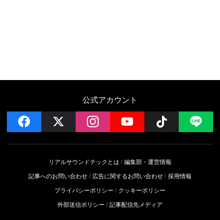
公式アカウント
facebook
x
instagram
YouTube
Follow on 
LI
リアルサウンドテックとは
編集部・運営情報
記事へのお問い合わせ
広告に関するお問い合わせ
採用情報
プライバシーポリシー
クッキーポリシー
外部送信ポリシー
記事配信先メディア