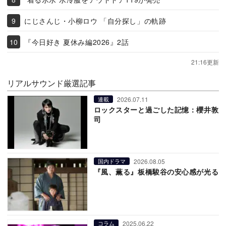
にじさんじ・小柳ロウ 「自分探し」の軌跡
『今日好き 夏休み編2026』2話
21:16更新
リアルサウンド厳選記事
2026.07.11
連載
ロックスターと過ごした記憶：櫻井敦
司
2026.08.05
国内ドラマ
『風、薫る』板橋駿谷の安心感が光る
2025.06.22
コラム