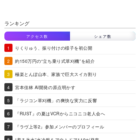
ランキング
アクセス数
シェア数
りくりゅう、振り付けの様子を初公開
約150万円の“立ち乗り式草刈機”を紹介
極楽とんぼ山本、家族で巨大スイカ割り
宮本佳林 AI開発の原点明かす
「ラジコン草刈機」の爽快な実力に反響
『RUST』の夏はVCRからニコニコ老人会へ
『ラヴ上等2』参加メンバーのプロフィール
“着る氷水”水冷服をアウトドア119が発売