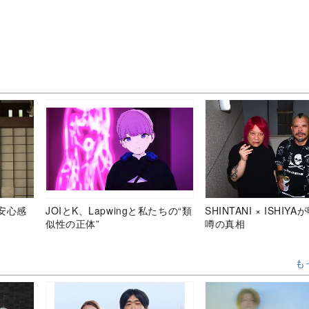
安心感
JOIとK、Lapwingと私たちの“類
SHINTANI × ISHIY
似性の正体”
噂の真相
も