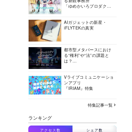
る新鋭事務所
「ゆめかいろプロダクシ
ョン」の挑戦に迫る
AIガジェットの新星・
iFLYTEKの真実
都市型メタバースにおけ
る“権利”や“法”の課題と
は？
バーチャルシティコンソ
ーシアムの挑戦に迫る
Vライブコミュニケーショ
ンアプリ
『IRIAM』特集
特集記事一覧
ランキング
アクセス数
シェア数