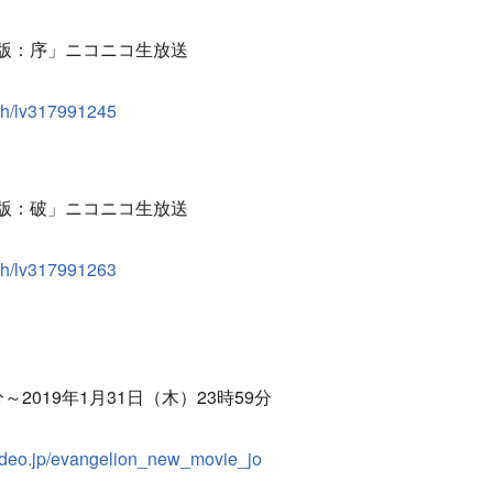
版：序」ニコニコ生放送
atch/lv317991245
版：破」ニコニコ生放送
atch/lv317991263
分～2019年1月31日（木）23時59分
ovideo.jp/evangelion_new_movie_jo