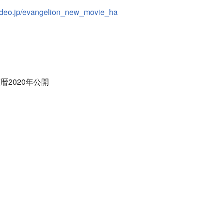
ovideo.jp/evangelion_new_movie_ha
2020年公開