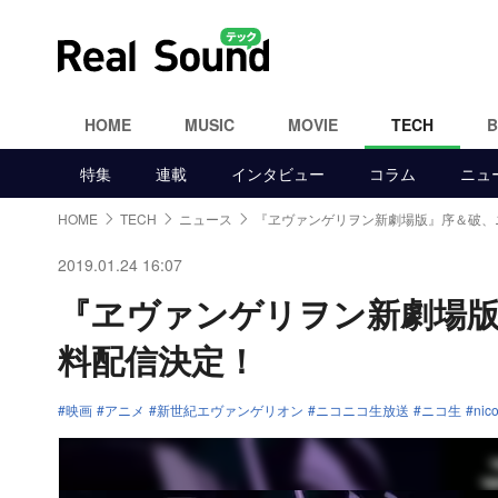
HOME
MUSIC
MOVIE
TECH
特集
連載
インタビュー
コラム
ニュ
HOME
TECH
ニュース
『ヱヴァンゲリヲン新劇場版』序＆破、
2019.01.24 16:07
『ヱヴァンゲリヲン新劇場版
料配信決定！
映画
アニメ
新世紀エヴァンゲリオン
ニコニコ生放送
ニコ生
nic