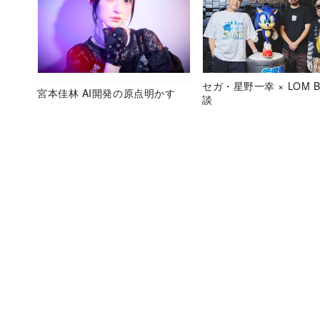
セガ・星野一幸 × LOM B
宮本佳林 AI開発の原点明かす
談