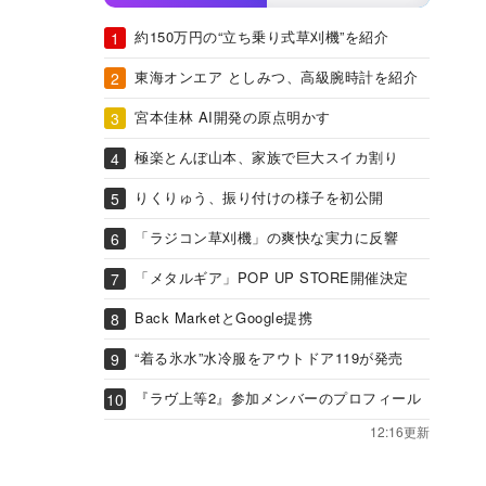
約150万円の“立ち乗り式草刈機”を紹介
東海オンエア としみつ、高級腕時計を紹介
宮本佳林 AI開発の原点明かす
極楽とんぼ山本、家族で巨大スイカ割り
りくりゅう、振り付けの様子を初公開
「ラジコン草刈機」の爽快な実力に反響
「メタルギア」POP UP STORE開催決定
Back MarketとGoogle提携
“着る氷水”水冷服をアウトドア119が発売
『ラヴ上等2』参加メンバーのプロフィール
12:16更新