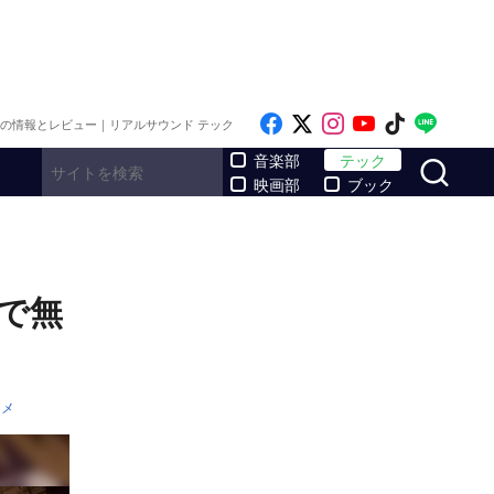
Like on Facebook
Follow on x
Follow on Inst
Follow on Y
Follow on
Follo
メの情報とレビュー｜リアルサウンド テック
サ
音楽部
テック
映画部
ブック
で無
ニメ