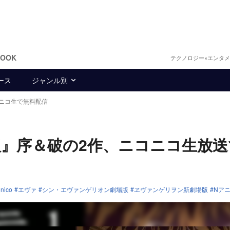
BOOK
テクノロジー×エンタ
ース
ジャンル別
ニコ生で無料配信
』序＆破の2作、ニコニコ生放送
onico
エヴァ
シン・エヴァンゲリオン劇場版
ヱヴァンゲリヲン新劇場版
Nア