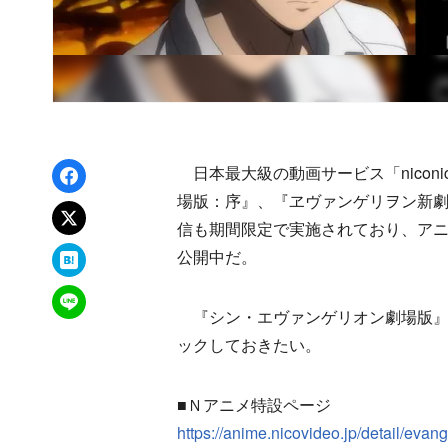
Facebookでシェア
日本最大級の動画サービス「nicon
場版：序』、『ヱヴァンゲリヲン新
xでポスト
信も期間限定で実施されており、ア
はてなブックマーク
公開中だ。
LINEで送る
『シン・エヴァンゲリオン劇場版』の
ックしておきたい。
■Ｎアニメ特設ページ
https://anime.nicovideo.jp/detail/evan