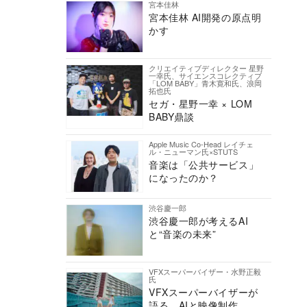
宮本佳林
宮本佳林 AI開発の原点明
かす
クリエイティブディレクター 星野
一幸氏、サイエンスコレクティブ
「LOM BABY」青木寛和氏、浪岡
拓也氏
セガ・星野一幸 × LOM
BABY鼎談
Apple Music Co-Head レイチェ
ル・ニューマン氏×STUTS
音楽は「公共サービス」
になったのか？
渋谷慶一郎
渋谷慶一郎が考えるAI
と“音楽の未来”
VFXスーパーバイザー・水野正毅
氏
VFXスーパーバイザーが
語る、AIと映像制作