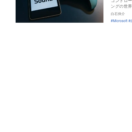
コントロ
ングの世
白石倖介
Microsoft