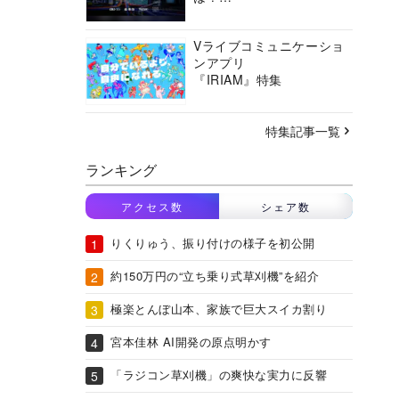
バーチャルシティコンソ
ーシアムの挑戦に迫る
Vライブコミュニケーショ
ンアプリ
『IRIAM』特集
特集記事一覧
ランキング
アクセス数
シェア数
りくりゅう、振り付けの様子を初公開
約150万円の“立ち乗り式草刈機”を紹介
極楽とんぼ山本、家族で巨大スイカ割り
宮本佳林 AI開発の原点明かす
「ラジコン草刈機」の爽快な実力に反響