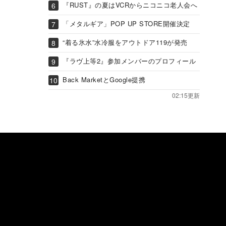
『RUST』の夏はVCRからニコニコ老人会へ
「メタルギア」POP UP STORE開催決定
“着る氷水”水冷服をアウトドア119が発売
『ラヴ上等2』参加メンバーのプロフィール
Back MarketとGoogle提携
02:15更新