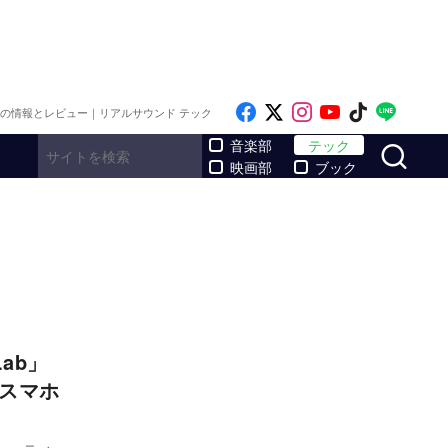
Like on Facebook
Follow on x
Follow on Inst
Follow on Y
Follow on
Follo
メの情報とレビュー｜リアルサウンド テック
サ
音楽部
テック
映画部
ブック
ab」
、スマホ