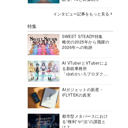
インタビュー記事をもっと見る
特集
SWEET STEADY特集
雌伏の2025年から飛躍の
2026年への軌跡
AI VTuberとVTuberによ
る新鋭事務所
「ゆめかいろプロダクシ
ョン」の挑戦に迫る
AIガジェットの新星・
iFLYTEKの真実
都市型メタバースにおけ
る“権利”や“法”の課題と
は？