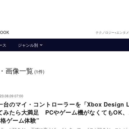
BOOK
テクノロジー×エンタ
ース
ジャンル別
・画像一覧
(1件)
23.08.09 07:00
台のマイ・コントローラーを「Xbox Design L
てみたら大満足 PCやゲーム機がなくてもOK
本格ゲーム体験”