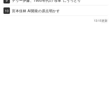
テリー伊藤、1950年代の“珍車”にうっとり
宮本佳林 AI開発の原点明かす
13:15更新