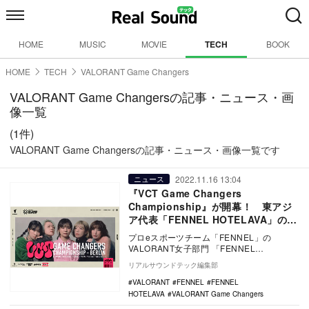
HOME
MUSIC
MOVIE
TECH
BOOK
HOME
TECH
VALORANT Game Changers
VALORANT Game Changersの記事・ニュース・画
像一覧
(1件)
VALORANT Game Changersの記事・ニュース・画像一覧です
2022.11.16 13:04
ニュース
『VCT Game Changers
Championship』が開幕！ 東アジ
ア代表「FENNEL HOTELAVA」の初
戦は11月16日26時から
プロeスポーツチーム「FENNEL」の
VALORANT女子部門 「FENNEL
HOTELAVA」は、11月15日から11月21…
リアルサウンドテック編集部
VALORANT
FENNEL
FENNEL
HOTELAVA
VALORANT Game Changers