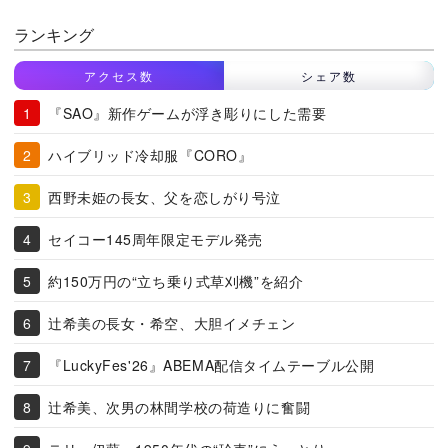
ランキング
アクセス数
シェア数
『SAO』新作ゲームが浮き彫りにした需要
ハイブリッド冷却服『CORO』
西野未姫の長女、父を恋しがり号泣
セイコー145周年限定モデル発売
約150万円の“立ち乗り式草刈機”を紹介
辻希美の長女・希空、大胆イメチェン
『LuckyFes'26』ABEMA配信タイムテーブル公開
辻希美、次男の林間学校の荷造りに奮闘