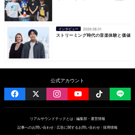
2026.08.01
インタビュー
ストリーミング時代の音楽体験と価値
公式アカウント
facebook
x
instagram
YouTube
Follow on 
LI
リアルサウンドテックとは
編集部・運営情報
記事へのお問い合わせ
広告に関するお問い合わせ
採用情報