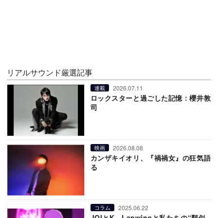
リアルサウンド厳選記事
2026.07.11
連載
ロックスターと過ごした記憶：櫻井敦
司
2026.08.08
映画
カンザキイオリ、『禍禍女』の狂気語
る
2025.06.22
コラム
JOIとK、Lapwingと私たちの“類似