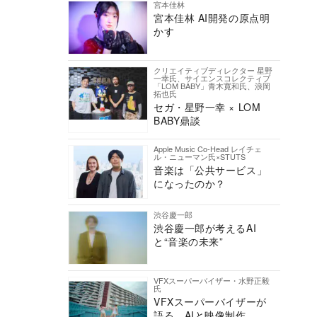
宮本佳林
宮本佳林 AI開発の原点明
かす
クリエイティブディレクター 星野
一幸氏、サイエンスコレクティブ
「LOM BABY」青木寛和氏、浪岡
拓也氏
セガ・星野一幸 × LOM
BABY鼎談
Apple Music Co-Head レイチェ
ル・ニューマン氏×STUTS
音楽は「公共サービス」
になったのか？
渋谷慶一郎
渋谷慶一郎が考えるAI
と“音楽の未来”
VFXスーパーバイザー・水野正毅
氏
VFXスーパーバイザーが
語る、AIと映像制作