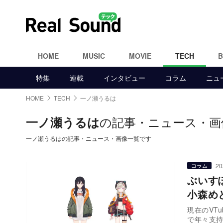
HOME
MUSIC
MOVIE
TECH
特集
連載
インタビュー
コラム
ニュ
HOME
TECH
一ノ瀬うるは
の記事・ニュース・画
一ノ瀬うるは
一ノ瀬うるはの記事・ニュース・画像一覧です
20
コラム
ぶいす
小森め
現在のVT
で年々支持を