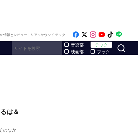
Like on Facebook
Follow on x
Follow on Inst
Follow on Y
Follow on
Follo
メの情報とレビュー｜リアルサウンド テック
サ
音楽部
テック
映画部
ブック
うるは＆
そのなか