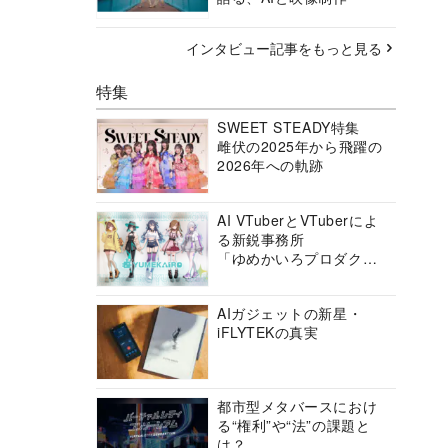
インタビュー記事をもっと見る
特集
SWEET STEADY特集
雌伏の2025年から飛躍の
2026年への軌跡
AI VTuberとVTuberによ
る新鋭事務所
「ゆめかいろプロダクシ
ョン」の挑戦に迫る
AIガジェットの新星・
iFLYTEKの真実
都市型メタバースにおけ
る“権利”や“法”の課題と
は？