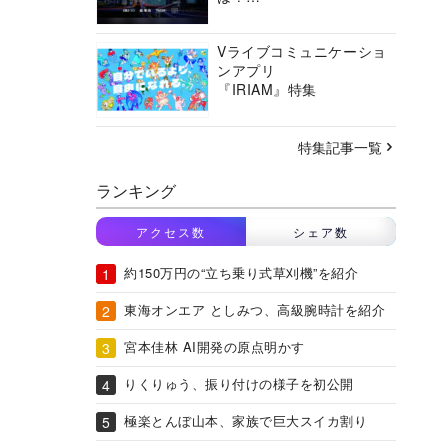
バーチャルシティコンソ
ーシアムの挑戦に迫る
Vライブコミュニケーショ
ンアプリ
『IRIAM』特集
特集記事一覧
ランキング
アクセス数
シェア数
約150万円の“立ち乗り式草刈機”を紹介
東海オンエア としみつ、高級腕時計を紹介
宮本佳林 AI開発の原点明かす
りくりゅう、振り付けの様子を初公開
極楽とんぼ山本、家族で巨大スイカ割り