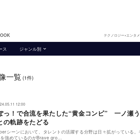
BOOK
テクノロジー×エンタ
ース
ジャンル別
像一覧
(1件)
24.05.11 12:00
ぽっ！で合流を果たした“黄金コンビ” 一ノ瀬
との軌跡をたどる
uberシーンにおいて、タレントの活躍する分野は日々拡がっている。
強めているのがBrave gro…