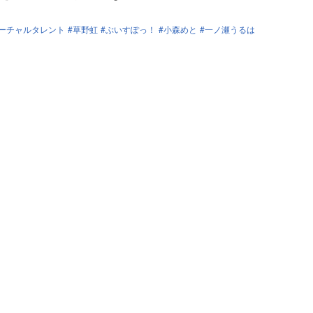
ーチャルタレント
草野虹
ぶいすぽっ！
小森めと
一ノ瀬うるは