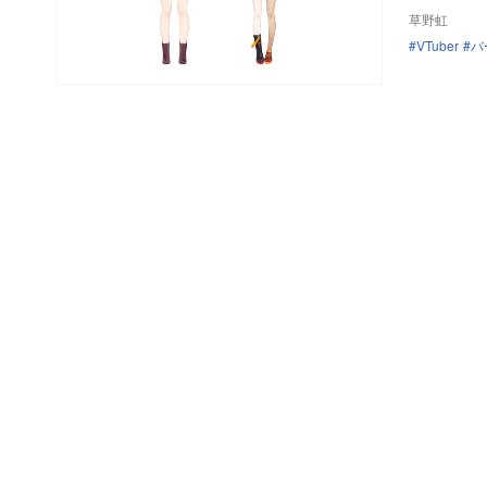
草野虹
VTuber
バ