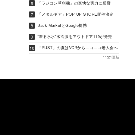
「ラジコン草刈機」の爽快な実力に反響
「メタルギア」POP UP STORE開催決定
Back MarketとGoogle提携
“着る氷水”水冷服をアウトドア119が発売
『RUST』の夏はVCRからニコニコ老人会へ
11:21更新