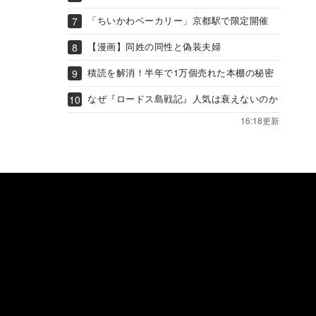
「ちいかわベーカリー」京都駅で限定開催
【漫画】同姓の同性と偽装夫婦
積読を解消！半年で1万個売れた本棚の秘密
なぜ『ロードス島戦記』人気は衰えないのか
16:18更新