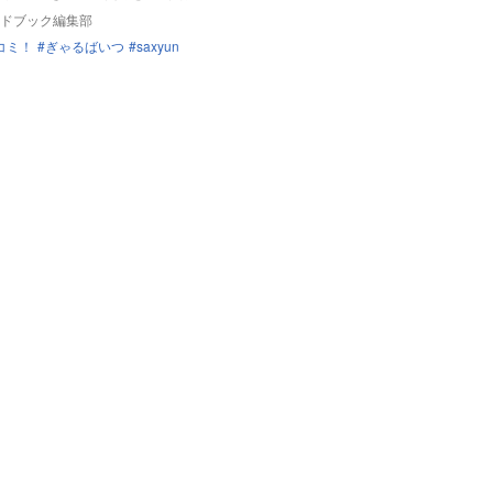
ドブック編集部
コミ！
ぎゃるばいつ
saxyun