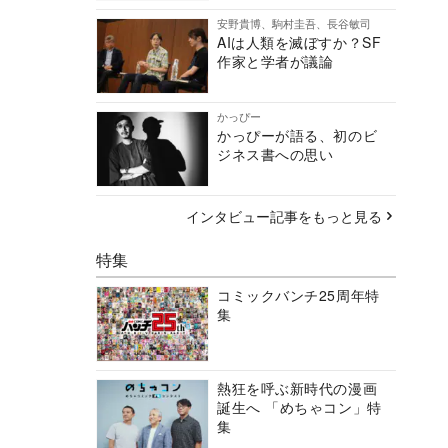
安野貴博、駒村圭吾、長谷敏司
AIは人類を滅ぼすか？SF
作家と学者が議論
かっぴー
かっぴーが語る、初のビ
ジネス書への思い
インタビュー記事をもっと見る
特集
コミックバンチ25周年特
集
熱狂を呼ぶ新時代の漫画
誕生へ 「めちゃコン」特
集