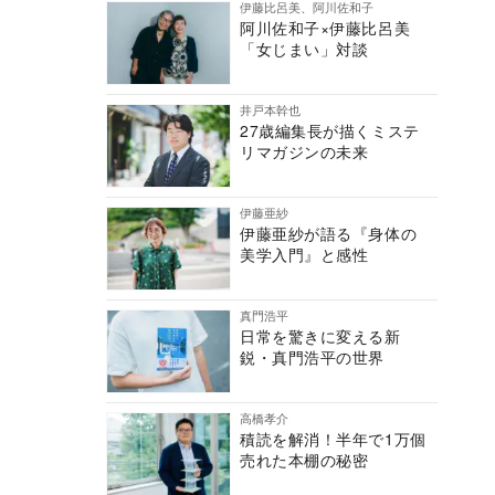
伊藤比呂美、阿川佐和子
阿川佐和子×伊藤比呂美
「女じまい」対談
井戸本幹也
27歳編集長が描くミステ
リマガジンの未来
伊藤亜紗
伊藤亜紗が語る『身体の
美学入門』と感性
真門浩平
日常を驚きに変える新
鋭・真門浩平の世界
高橋孝介
積読を解消！半年で1万個
売れた本棚の秘密