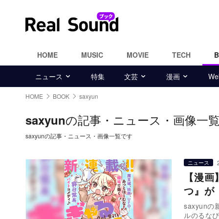
HOME
MUSIC
MOVIE
TECH
ニュース
特集
文芸
漫画
W
HOME
BOOK
saxyun
の記事・ニュース・画像一
saxyun
saxyunの記事・ニュース・画像一覧です
ニュース
【漫画
つ』が
saxyu
ルのるな