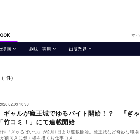
BOOK
本・
eb漫画
趣味・実用
出版業界
覧
(1件)
2026.02.03 10:30
】ギャルが魔王城でゆるバイト開始！？ 『ぎゃ
「竹コミ！」にて連載開始
nの新作『ぎゃるばいつ』が2月1日より連載開始。魔王城など奇妙な職
ぴが前向きに働く姿を描くお仕事コメ…