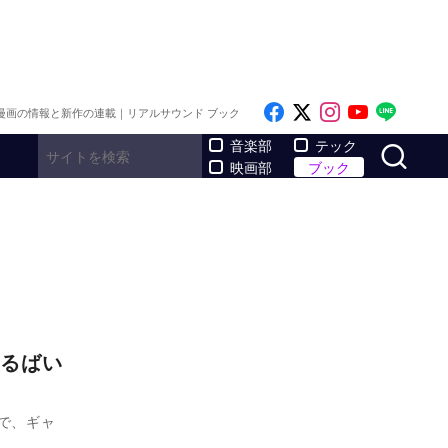
Like on Facebook
Follow on x
Follow on I
Follow o
Follo
漫画の情報と新作の連載｜リアルサウンド ブック
サ
音楽部
テック
映画部
ブック
るばい
場で、ギャ