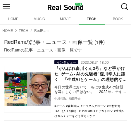
HOME
MUSIC
MOVIE
TECH
BOOK
HOME
TECH
RedRam
RedRamの記事・ニュース・画像一覧
(1件)
RedRamの記事・ニュース・画像一覧です
2023.08.31 18:00
インタビュー
『がんばれ森川くん2号』など手がけ
た“ゲーム×AIの先駆者”森川幸人に訊
く 「生成AIとゲーム」の理想的な関
係って？
今日の世界において、もはや生成AIの話題
を耳にしない日はない。 2022年にテキス
トから画像を生成するAI『Mid Jour…
中村拓海、菊田千春
ゲーム
森川幸人
デジタルクローン
中村拓海
AI（人工知能）
RedRam
モリカトロン
生成AI
はカルチャーをどう変えるか？