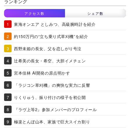
ランキング
アクセス数
シェア数
東海オンエア としみつ、高級腕時計を紹介
約150万円の“立ち乗り式草刈機”を紹介
西野未姫の長女、父を恋しがり号泣
辻希美の長女・希空、大胆イメチェン
宮本佳林 AI開発の原点明かす
「ラジコン草刈機」の爽快な実力に反響
りくりゅう、振り付けの様子を初公開
『ラヴ上等2』参加メンバーのプロフィール
極楽とんぼ山本、家族で巨大スイカ割り