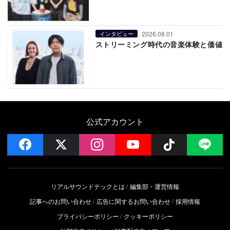
2026.08.01
インタビュー
ストリーミング時代の音楽体験と価値
公式アカウント
facebook
x
instagram
YouTube
Follow on 
LI
リアルサウンドテックとは
編集部・運営情報
記事へのお問い合わせ
広告に関するお問い合わせ
採用情報
プライバシーポリシー
クッキーポリシー