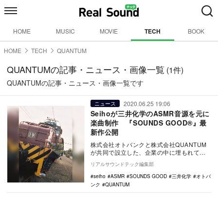
HOME
MUSIC
MOVIE
TECH
BOOK
HOME
TECH
QUANTUM
QUANTUMの記事・ニュース・画像一覧
(1件)
QUANTUMの記事・ニュース・画像一覧です
2020.06.25 19:06
ニュース
Seihoが三井化学のASMR音源を元に
楽曲制作 『SOUNDS GOOD®︎』最
新作公開
株式会社オトバンクと株式会社QUANTUM
が共同で設立した、企業の中に埋もれてい
る個性的な音を多くの人が楽しめる音へと
リアルサウンドテック編集部
昇華し、さ…
seiho
ASMR
SOUNDS GOOD
三井化学
オトバ
ンク
QUANTUM