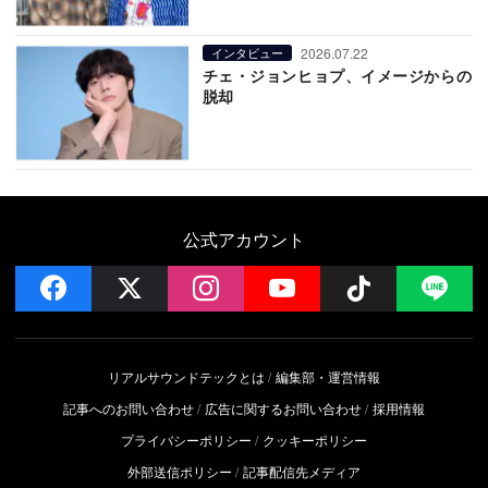
2026.07.22
インタビュー
チェ・ジョンヒョプ、イメージからの
脱却
公式アカウント
facebook
x
instagram
YouTube
Follow on 
LI
リアルサウンドテックとは
編集部・運営情報
記事へのお問い合わせ
広告に関するお問い合わせ
採用情報
プライバシーポリシー
クッキーポリシー
外部送信ポリシー
記事配信先メディア