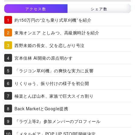
アクセス数
シェア数
約150万円の“立ち乗り式草刈機”を紹介
東海オンエア としみつ、高級腕時計を紹介
西野未姫の長女、父を恋しがり号泣
宮本佳林 AI開発の原点明かす
「ラジコン草刈機」の爽快な実力に反響
りくりゅう、振り付けの様子を初公開
極楽とんぼ山本、家族で巨大スイカ割り
Back MarketとGoogle提携
『ラヴ上等2』参加メンバーのプロフィール
「メタルギア」POP UP STORE開催決定