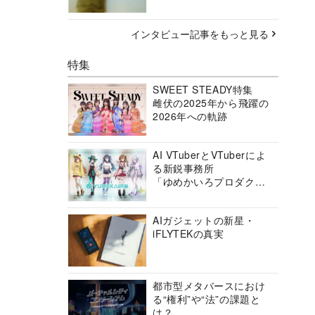
インタビュー記事をもっと見る
特集
SWEET STEADY特集
雌伏の2025年から飛躍の
2026年への軌跡
AI VTuberとVTuberによ
る新鋭事務所
「ゆめかいろプロダクシ
ョン」の挑戦に迫る
AIガジェットの新星・
iFLYTEKの真実
都市型メタバースにおけ
る“権利”や“法”の課題と
は？