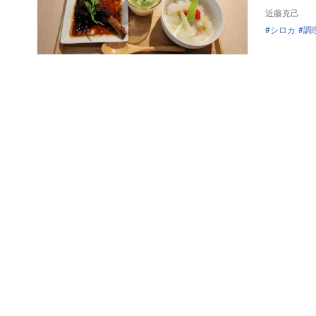
近藤克己
シロカ
調