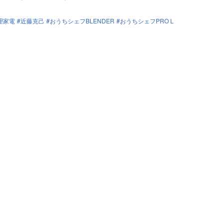
理家電
近藤克己
おうちシェフBLENDER
おうちシェフPRO L