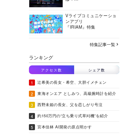
バーチャルシティコンソ
ーシアムの挑戦に迫る
Vライブコミュニケーショ
ンアプリ
『IRIAM』特集
特集記事一覧
ランキング
アクセス数
シェア数
辻希美の長女・希空、大胆イメチェン
東海オンエア としみつ、高級腕時計を紹介
西野未姫の長女、父を恋しがり号泣
約150万円の“立ち乗り式草刈機”を紹介
宮本佳林 AI開発の原点明かす