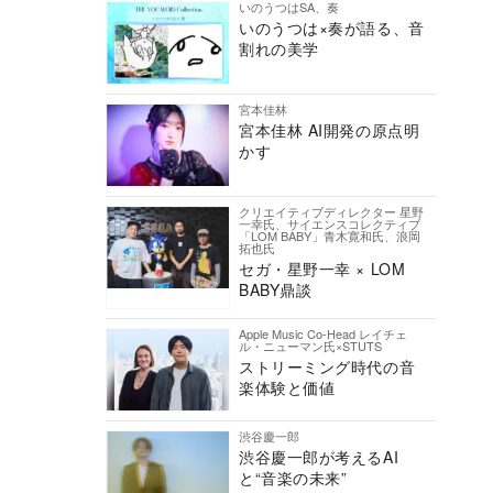
いのうつはSA、奏
いのうつは×奏が語る、音
割れの美学
宮本佳林
宮本佳林 AI開発の原点明
かす
クリエイティブディレクター 星野
一幸氏、サイエンスコレクティブ
「LOM BABY」青木寛和氏、浪岡
拓也氏
セガ・星野一幸 × LOM
BABY鼎談
Apple Music Co-Head レイチェ
ル・ニューマン氏×STUTS
ストリーミング時代の音
楽体験と価値
渋谷慶一郎
渋谷慶一郎が考えるAI
と“音楽の未来”