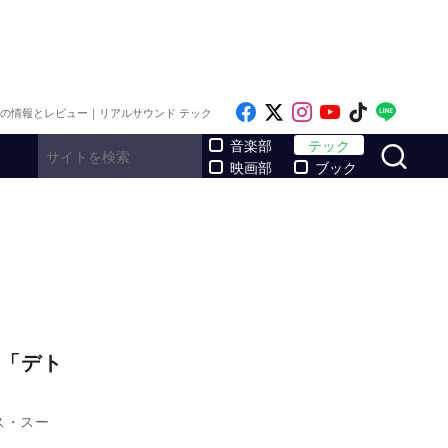
Like on Facebook
Follow on x
Follow on Inst
Follow on Y
Follow on
Follo
メの情報とレビュー｜リアルサウンド テック
サ
音楽部
テック
映画部
ブック
「デト
ス・スー