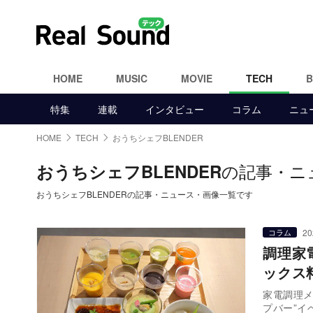
HOME
MUSIC
MOVIE
TECH
特集
連載
インタビュー
コラム
ニュ
HOME
TECH
おうちシェフBLENDER
の記事・ニ
おうちシェフBLENDER
おうちシェフBLENDERの記事・ニュース・画像一覧です
20
コラム
調理家
ックス
家電調理メ
プバー”イ