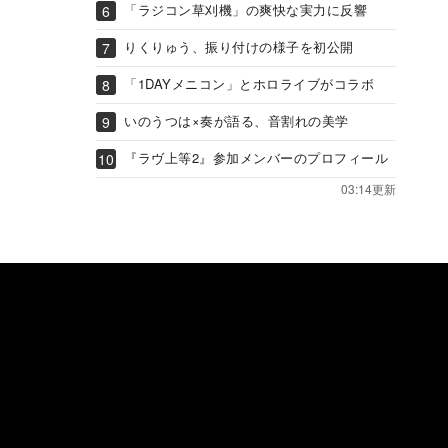
「ラジコン草刈機」の爽快な実力に反響
りくりゅう、振り付けの様子を初公開
「1DAYメニコン」とホロライブがコラボ
いのうつは×奏が語る、音割れの美学
『ラヴ上等2』参加メンバーのプロフィール
03:14更新