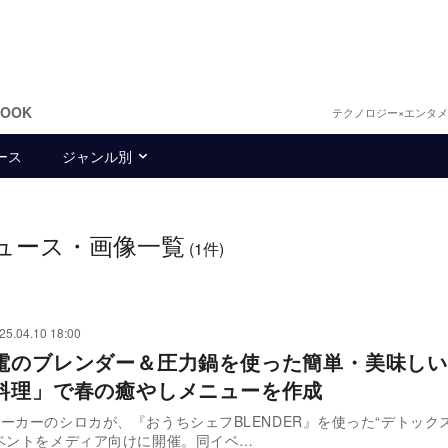
BOOK
テクノロジー×エンタ
ース
ジャンル別
ュース・画像一覧
(1件)
25.04.10 18:00
電のブレンダー＆圧力鍋を使った簡単・美味しい
料理」で春の癒やしメニューを作成
ーカーのシロカが、『おうちシェフBLENDER』を使った“デトック
ベントをメディア向けに開催。同イベ…