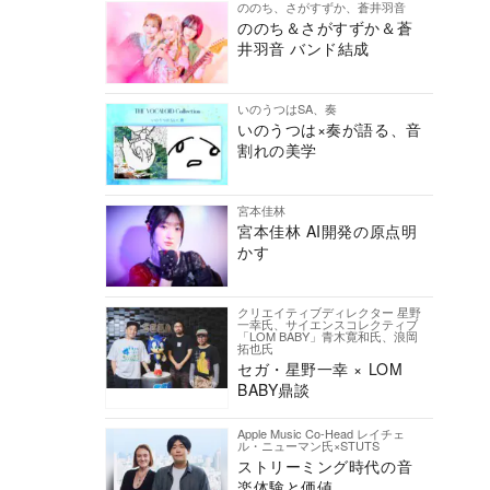
ののち、さがすずか、蒼井羽音
ののち＆さがすずか＆蒼
井羽音 バンド結成
いのうつはSA、奏
いのうつは×奏が語る、音
割れの美学
宮本佳林
宮本佳林 AI開発の原点明
かす
クリエイティブディレクター 星野
一幸氏、サイエンスコレクティブ
「LOM BABY」青木寛和氏、浪岡
拓也氏
セガ・星野一幸 × LOM
BABY鼎談
Apple Music Co-Head レイチェ
ル・ニューマン氏×STUTS
ストリーミング時代の音
楽体験と価値