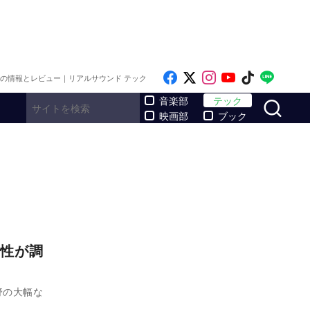
Like on Facebook
Follow on x
Follow on Inst
Follow on Y
Follow on
Follo
メの情報とレビュー｜リアルサウンド テック
サ
音楽部
テック
映画部
ブック
性が調
野の大幅な