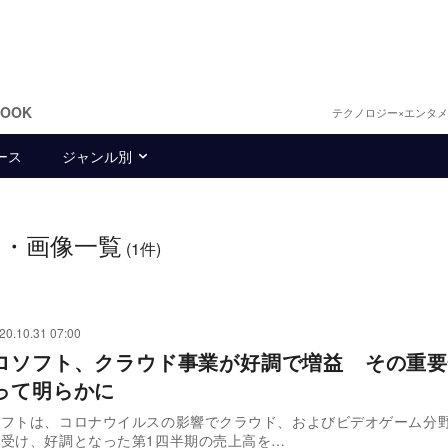
BOOK
テクノロジー×エンタ
ース
ジャンル別
ス・画像一覧
(1件)
20.10.31 07:00
ロソフト、クラウド事業が好調で増益 その重要
って明らかに
ソフトは、コロナウイルスの影響でクラウド、およびビデオゲーム分
受け、好調となった第1四半期の売上高を…