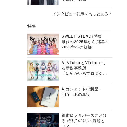
インタビュー記事をもっと見る
特集
SWEET STEADY特集
雌伏の2025年から飛躍の
2026年への軌跡
AI VTuberとVTuberによ
る新鋭事務所
「ゆめかいろプロダクシ
ョン」の挑戦に迫る
AIガジェットの新星・
iFLYTEKの真実
都市型メタバースにおけ
る“権利”や“法”の課題と
は？