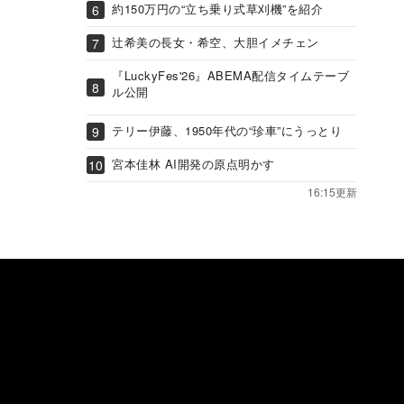
約150万円の“立ち乗り式草刈機”を紹介
辻希美の長女・希空、大胆イメチェン
『LuckyFes'26』ABEMA配信タイムテーブ
ル公開
テリー伊藤、1950年代の“珍車”にうっとり
宮本佳林 AI開発の原点明かす
16:15更新