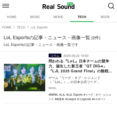
HOME
MUSIC
MOVIE
TECH
BOOK
HOME
TECH
LoL Esports
LoL Esportsの記事・ニュース・画像一覧
(2件)
LoL Esportsの記事・ニュース・画像一覧です
2025.09.22 19:00
コラム
問われる『LoL』日本チームの競争
力、誕生した新王者「QT DIG∞」
『LJL 2025 Grand Final』の熱戦を
振り返る
ゲーム『リーグ・オブ・レジェンド
（『LoL』）』の日本公式リーグ
『LJL（League of Legends Japan Lea…
MANIL
MANIL
LJL
LoL Esports
リーグ・オブ・レジェ
ンド
林直幸
League of Legends
eスポーツ