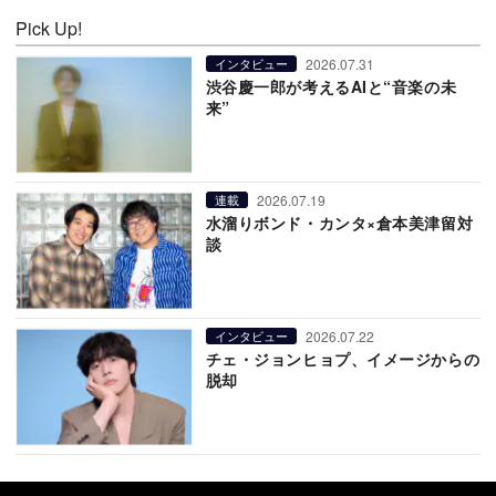
Pick Up!
2026.07.31
インタビュー
渋谷慶一郎が考えるAIと“音楽の未
来”
2026.07.19
連載
水溜りボンド・カンタ×倉本美津留対
談
2026.07.22
インタビュー
チェ・ジョンヒョプ、イメージからの
脱却