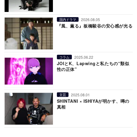
2026.08.05
国内ドラマ
『風、薫る』板橋駿谷の安心感が光る
2025.06.22
コラム
JOIとK、Lapwingと私たちの“類似
性の正体”
2025.08.01
文芸
SHINTANI × ISHIYAが明かす、噂の
真相