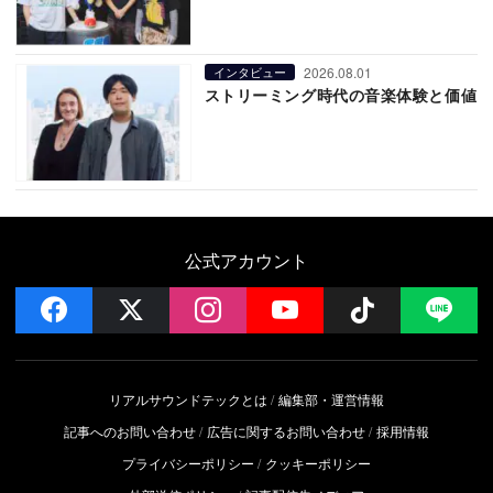
2026.08.01
インタビュー
ストリーミング時代の音楽体験と価値
公式アカウント
facebook
x
instagram
YouTube
Follow on 
LI
リアルサウンドテックとは
編集部・運営情報
記事へのお問い合わせ
広告に関するお問い合わせ
採用情報
プライバシーポリシー
クッキーポリシー