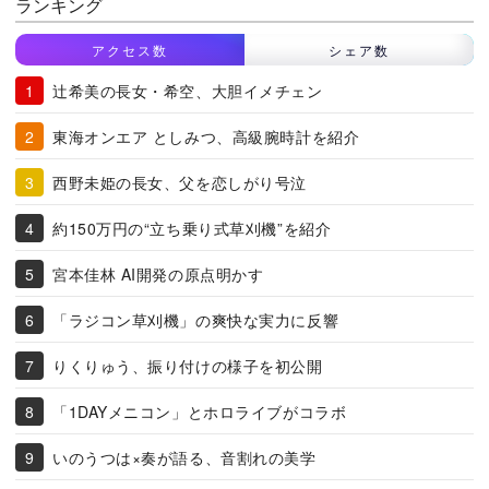
ランキング
アクセス数
シェア数
辻希美の長女・希空、大胆イメチェン
東海オンエア としみつ、高級腕時計を紹介
西野未姫の長女、父を恋しがり号泣
約150万円の“立ち乗り式草刈機”を紹介
宮本佳林 AI開発の原点明かす
「ラジコン草刈機」の爽快な実力に反響
りくりゅう、振り付けの様子を初公開
「1DAYメニコン」とホロライブがコラボ
いのうつは×奏が語る、音割れの美学