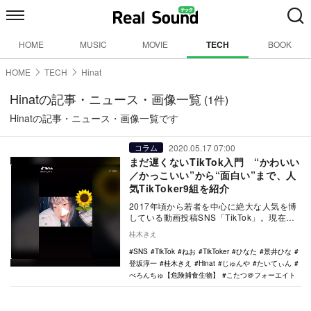
HOME
MUSIC
MOVIE
TECH
BOOK
HOME
TECH
Hinat
Hinatの記事・ニュース・画像一覧
(1件)
Hinatの記事・ニュース・画像一覧です
2020.05.17 07:00
コラム
まだ遅くないTikTok入門 “かわいい
／かっこいい”から“面白い”まで、人
気TikToker9組を紹介
2017年頃から若者を中心に絶大な人気を博
している動画投稿SNS「TikTok」。現在
も、多くの中高生が利用している。一説に
桂木きえ
は、…
SNS
TikTok
ねお
TikToker
ひなた
景井ひな
登坂淳一
桂木きえ
Hinat
じゅんや
たいてぃん
べろんちゅ【危険捕食生物】
こたつ＠フォーエイト