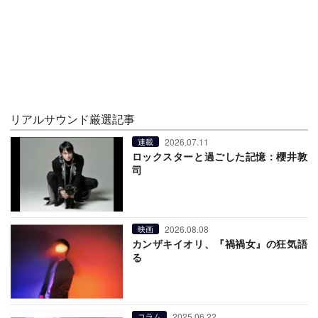
リアルサウンド厳選記事
2026.07.11
連載
ロックスターと過ごした記憶：櫻井敦
司
2026.08.08
映画
カンザキイオリ、『禍禍女』の狂気語
る
2025.06.22
コラム