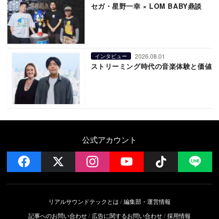
セガ・星野一幸 × LOM BABY鼎談
2026.08.01
インタビュー
ストリーミング時代の音楽体験と価値
公式アカウント
facebook
x
instagram
YouTube
Follow on 
LI
リアルサウンドテックとは
編集部・運営情報
記事へのお問い合わせ
広告に関するお問い合わせ
採用情報