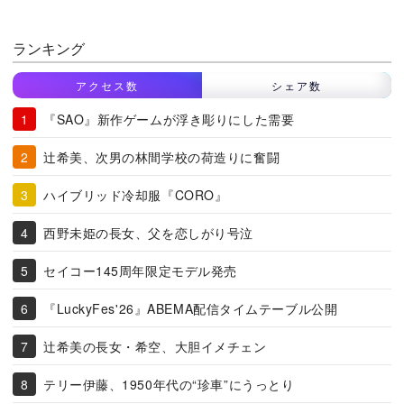
ランキング
アクセス数
シェア数
『SAO』新作ゲームが浮き彫りにした需要
辻希美、次男の林間学校の荷造りに奮闘
ハイブリッド冷却服『CORO』
西野未姫の長女、父を恋しがり号泣
セイコー145周年限定モデル発売
『LuckyFes'26』ABEMA配信タイムテーブル公開
辻希美の長女・希空、大胆イメチェン
テリー伊藤、1950年代の“珍車”にうっとり