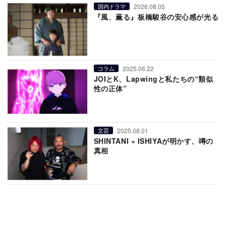
2026.08.05
国内ドラマ
『風、薫る』板橋駿谷の安心感が光る
2025.06.22
コラム
JOIとK、Lapwingと私たちの“類似
性の正体”
2025.08.01
文芸
SHINTANI × ISHIYAが明かす、噂の
真相