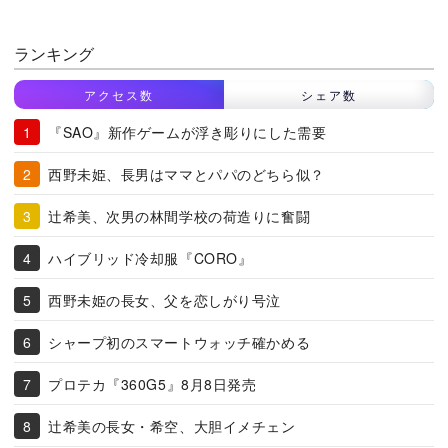
ランキング
アクセス数
シェア数
『SAO』新作ゲームが浮き彫りにした需要
西野未姫、長男はママとパパのどちら似？
辻希美、次男の林間学校の荷造りに奮闘
ハイブリッド冷却服『CORO』
西野未姫の長女、父を恋しがり号泣
シャープ初のスマートウォッチ確かめる
プロテカ『360G5』8月8日発売
辻希美の長女・希空、大胆イメチェン