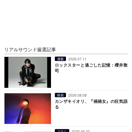
リアルサウンド厳選記事
2026.07.11
連載
ロックスターと過ごした記憶：櫻井敦
司
2026.08.08
映画
カンザキイオリ、『禍禍女』の狂気語
る
2025.06.22
コラム