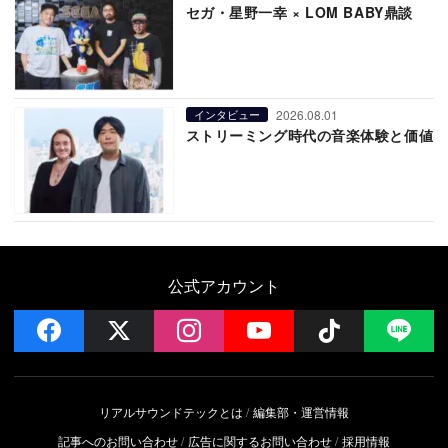
セガ・星野一幸 × LOM BABY鼎談
2026.08.01
インタビュー
ストリーミング時代の音楽体験と価値
公式アカウント
facebook
x
instagram
YouTube
Follow on 
LI
リアルサウンドテックとは
編集部・運営情報
記事へのお問い合わせ
広告に関するお問い合わせ
採用情報