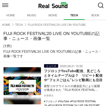
HOME
MUSIC
MOVIE
TECH
BOOK
HOME
TECH
FUJI ROCK FESTIVAL’20 LIVE ON YOUTUBE
FUJI ROCK FESTIVAL’20 LIVE ON YOUTUBEの記
事・ニュース・画像一覧
(1件)
FUJI ROCK FESTIVAL’20 LIVE ON YOUTUBEの記事・ニュース・
画像一覧です
2020.08.21 15:30
ニュース
フジロックYouTube配信、見どころ
とタイムテーブルは？ リピート配信
や“フェスごはん”レシピ動画にも注目
新型コロナウイルスの感染拡大により延期
が発表された『FUJI ROCK FESTIVAL
’20』。本来開催されるはずだった本日…
向原康太
フジロック
YouTube
FUJI ROCK FESTIVAL
‘20
FUJI ROCK FESTIVAL’20 LIVE ON YOUTUBE