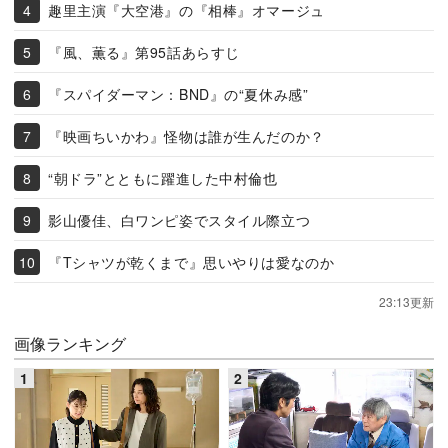
趣里主演『大空港』の『相棒』オマージュ
『風、薫る』第95話あらすじ
『スパイダーマン：BND』の“夏休み感”
『映画ちいかわ』怪物は誰が生んだのか？
“朝ドラ”とともに躍進した中村倫也
影山優佳、白ワンピ姿でスタイル際立つ
『Tシャツが乾くまで』思いやりは愛なのか
23:13更新
画像ランキング