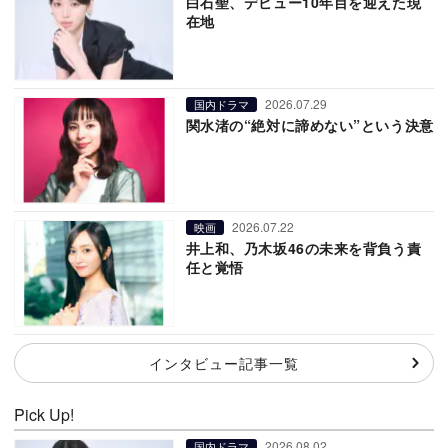
白石聖、デビュー10年目を迎えた現
在地
2026.07.29
国内ドラマ
関水渚の“絶対に諦めない”という決意
2026.07.22
映画
井上和、乃木坂46の未来を背負う責
任と覚悟
インタビュー記事一覧
Pick Up!
2026.08.02
国内ドラマ