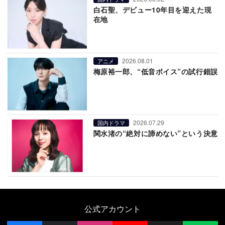
白石聖、デビュー10年目を迎えた現
在地
2026.08.01
アニメ
梅原裕一郎、“低音ボイス”の試行錯誤
2026.07.29
国内ドラマ
関水渚の“絶対に諦めない”という決意
公式アカウント