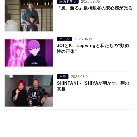
2026.08.05
国内ドラマ
『風、薫る』板橋駿谷の安心感が光る
2025.06.22
コラム
JOIとK、Lapwingと私たちの“類似
性の正体”
2025.08.01
文芸
SHINTANI × ISHIYAが明かす、噂の
真相