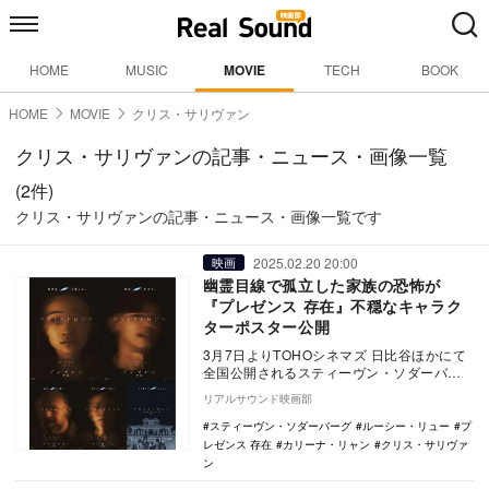
HOME
MUSIC
MOVIE
TECH
BOOK
HOME
MOVIE
クリス・サリヴァン
クリス・サリヴァンの記事・ニュース・画像一覧
(2件)
クリス・サリヴァンの記事・ニュース・画像一覧です
2025.02.20 20:00
映画
幽霊目線で孤立した家族の恐怖が
『プレゼンス 存在』不穏なキャラク
ターポスター公開
3月7日よりTOHOシネマズ 日比谷ほかにて
全国公開されるスティーヴン・ソダーバー
グ監督作『プレゼンス 存在』のキャラクタ
リアルサウンド映画部
ーポス…
スティーヴン・ソダーバーグ
ルーシー・リュー
プ
レゼンス 存在
カリーナ・リャン
クリス・サリヴァ
ン