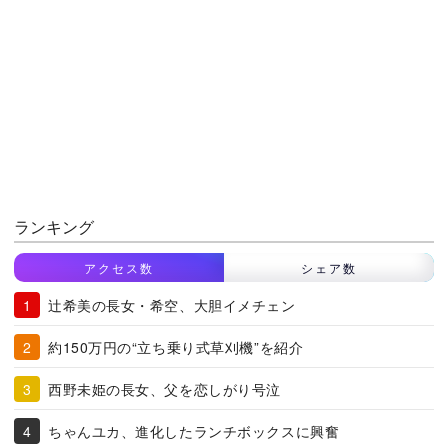
ランキング
アクセス数
シェア数
辻希美の長女・希空、大胆イメチェン
約150万円の“立ち乗り式草刈機”を紹介
西野未姫の長女、父を恋しがり号泣
ちゃんユカ、進化したランチボックスに興奮