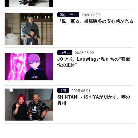
2026.08.05
国内ドラマ
『風、薫る』板橋駿谷の安心感が光る
2025.06.22
コラム
JOIとK、Lapwingと私たちの“類似
性の正体”
2025.08.01
文芸
SHINTANI × ISHIYAが明かす、噂の
真相