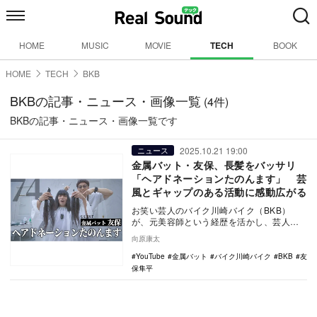
HOME
MUSIC
MOVIE
TECH
BOOK
HOME
TECH
BKB
BKBの記事・ニュース・画像一覧
(4件)
BKBの記事・ニュース・画像一覧です
2025.10.21 19:00
ニュース
金属バット・友保、長髪をバッサリ
「ヘアドネーションたのんます」 芸
風とギャップのある活動に感動広がる
お笑い芸人のバイク川崎バイク（BKB）
が、元美容師という経歴を活かし、芸人仲
間のヘアカットをする様子を届ける
向原康太
YouTubeチャン…
YouTube
金属バット
バイク川崎バイク
BKB
友
保隼平