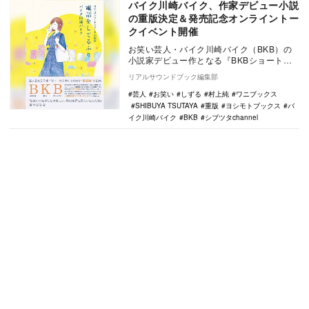
バイク川崎バイク、作家デビュー小説
の重版決定＆発売記念オンライントー
クイベント開催
お笑い芸人・バイク川崎バイク（BKB）の
小説家デビュー作となる『BKBショートシ
ョート小説集 電話をしてるふり』（ヨシモ
リアルサウンドブック編集部
トブック…
芸人
お笑い
しずる
村上純
ワニブックス
SHIBUYA TSUTAYA
重版
ヨシモトブックス
バ
イク川崎バイク
BKB
シブツタchannel