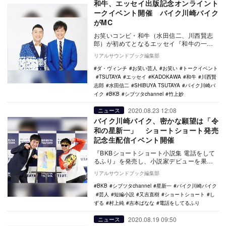
和牛、エッセイ出版記念オンライント
ークイベント開催 バイク川崎バイク
がMC
お笑いコンビ・和牛（水田信二、川西賢志
郎）が初めてとなるエッセイ『和牛の一歩
ずつ、一歩ずつ。』を3月1日に発売する。
リアルサウンドブック編集部
その発売を記…
ダ・ヴィンチ
お笑い芸人
お笑い
トークイベント
TSUTAYA
エッセイ
KADOKAWA
和牛
川西賢
志郎
水田信二
SHIBUYA TSUTAYA
バイク川崎バ
イク
BKB
シブツタchannel
竹上妙
2020.08.23 12:08
ニュース
バイク川崎バイク、密かな願望は「令
和の星新一」 ショートショート発売
記念生配信イベント開催
『BKBショートショート小説集 電話をして
るふり』を発売し、小説家デビューを果た
したお笑い芸人・バイク川崎バイク
リアルサウンドブック編集部
（BKB）が、発…
BKB
シブツタchannel
星新一
バイク川崎バイク
芸人
短編小説
又吉直樹
ショートショート
し
ずる
村上純
吉本ばなな
電話をしてるふり
2020.08.19 09:50
ニュース