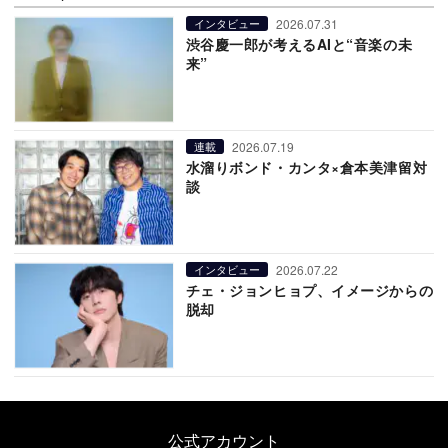
2026.07.31
インタビュー
渋谷慶一郎が考えるAIと“音楽の未
来”
2026.07.19
連載
水溜りボンド・カンタ×倉本美津留対
談
2026.07.22
インタビュー
チェ・ジョンヒョプ、イメージからの
脱却
公式アカウント