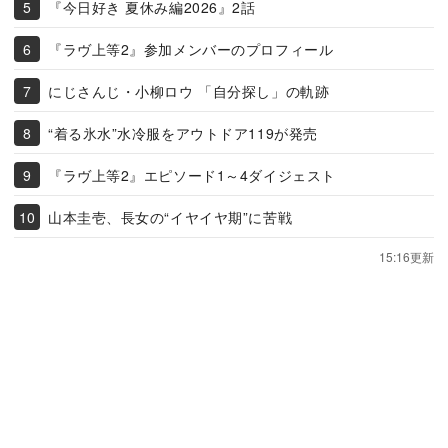
『今日好き 夏休み編2026』2話
『ラヴ上等2』参加メンバーのプロフィール
にじさんじ・小柳ロウ 「自分探し」の軌跡
“着る氷水”水冷服をアウトドア119が発売
『ラヴ上等2』エピソード1～4ダイジェスト
山本圭壱、長女の“イヤイヤ期”に苦戦
15:16更新