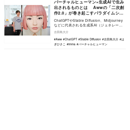
バーチャルヒューマン×生成AIで生み
出されるものとは Awwの「二次創
作2.0」が巻き起こすパラダイムシフ
ト
ChatGPTやStable Diffusion、Midjourney
などに代表される生成系AI（ジェネレーテ
ィブAI）は今、目…
古田島大介
Aww
ChatGPT
Stable Diffusion
古田島大介
は
ぎひさこ
imma
バーチャルヒューマン