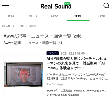
HOME
MUSIC
MOVIE
TECH
BOOK
HOME
TECH
Aww
Awwの記事・ニュース・画像一覧
(2件)
Awwの記事・ニュース・画像一覧です
2024.12.29 08:00
コラム
AI×IP戦略が切り開くバーチャルヒュ
ーマンの未来を見て 対話型AI『AI
imma』体験会レポート
バーチャルヒューマンカンパニーのAwwが
12月9日、対話型AIバーチャルヒューマン
『AI imma』日本語対応版のメディア体験
Jun Fukunaga
会…
Aww
AI（人工知能）
imma
バーチャルヒューマ
ン
NVIDIA
Jun Fukunaga