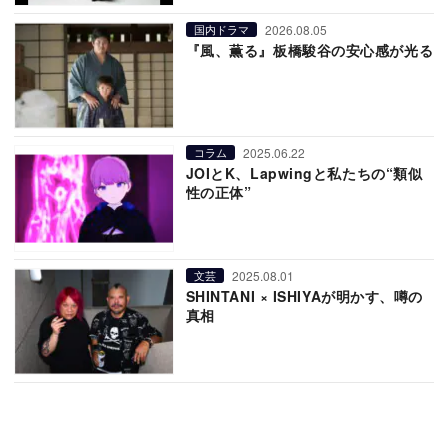
2026.08.05
国内ドラマ
『風、薫る』板橋駿谷の安心感が光る
2025.06.22
コラム
JOIとK、Lapwingと私たちの“類似
性の正体”
2025.08.01
文芸
SHINTANI × ISHIYAが明かす、噂の
真相