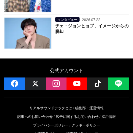
2026.07.22
インタビュー
チェ・ジョンヒョプ、イメージからの
脱却
公式アカウント
facebook
x
instagram
YouTube
Follow on 
LI
リアルサウンドテックとは
編集部・運営情報
記事へのお問い合わせ
広告に関するお問い合わせ
採用情報
プライバシーポリシー
クッキーポリシー