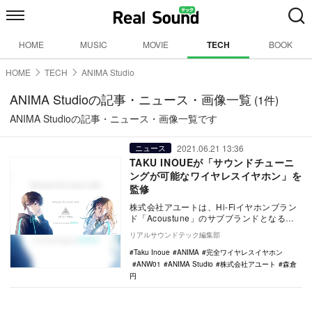
HOME
MUSIC
MOVIE
TECH
BOOK
HOME
TECH
ANIMA Studio
ANIMA Studioの記事・ニュース・画像一覧
(1件)
ANIMA Studioの記事・ニュース・画像一覧です
2021.06.21 13:36
ニュース
TAKU INOUEが「サウンドチューニ
ングが可能なワイヤレスイヤホン」を
監修
株式会社アユートは、Hi-Fiイヤホンブラン
ド「Acoustune」のサブブランドとなる、
ワイヤレスオーディオ機器専門ブランド
リアルサウンドテック編集部
「…
Taku Inoue
ANIMA
完全ワイヤレスイヤホン
ANW01
ANIMA Studio
株式会社アユート
森倉
円