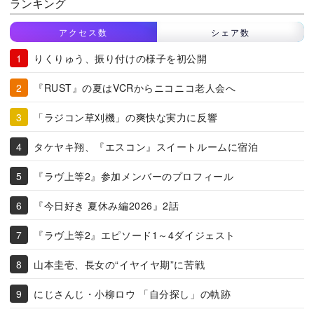
ランキング
アクセス数
シェア数
りくりゅう、振り付けの様子を初公開
『RUST』の夏はVCRからニコニコ老人会へ
「ラジコン草刈機」の爽快な実力に反響
タケヤキ翔、『エスコン』スイートルームに宿泊
『ラヴ上等2』参加メンバーのプロフィール
『今日好き 夏休み編2026』2話
『ラヴ上等2』エピソード1～4ダイジェスト
山本圭壱、長女の“イヤイヤ期”に苦戦
にじさんじ・小柳ロウ 「自分探し」の軌跡