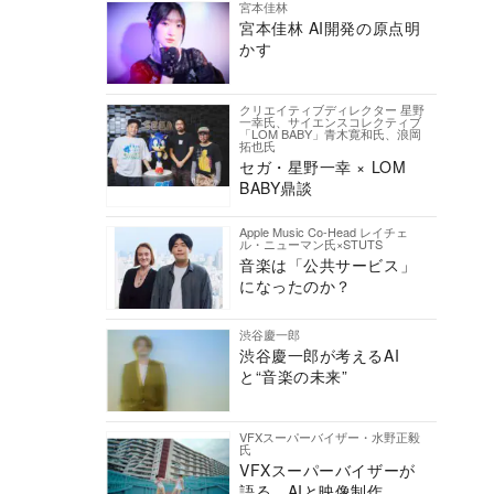
宮本佳林
宮本佳林 AI開発の原点明
かす
クリエイティブディレクター 星野
一幸氏、サイエンスコレクティブ
「LOM BABY」青木寛和氏、浪岡
拓也氏
セガ・星野一幸 × LOM
BABY鼎談
Apple Music Co-Head レイチェ
ル・ニューマン氏×STUTS
音楽は「公共サービス」
になったのか？
渋谷慶一郎
渋谷慶一郎が考えるAI
と“音楽の未来”
VFXスーパーバイザー・水野正毅
氏
VFXスーパーバイザーが
語る、AIと映像制作