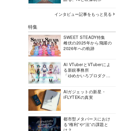
インタビュー記事をもっと見る
特集
SWEET STEADY特集
雌伏の2025年から飛躍の
2026年への軌跡
AI VTuberとVTuberによ
る新鋭事務所
「ゆめかいろプロダクシ
ョン」の挑戦に迫る
AIガジェットの新星・
iFLYTEKの真実
都市型メタバースにおけ
る“権利”や“法”の課題と
は？