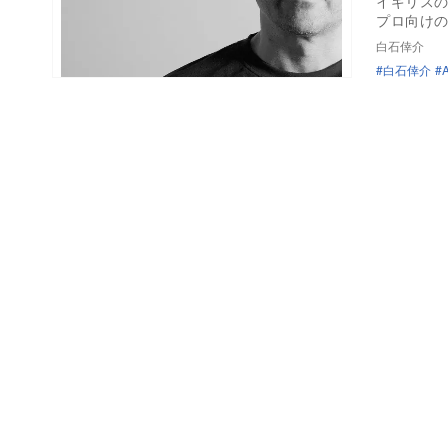
イギリスのS
プロ向け
白石倖介
白石倖介
A