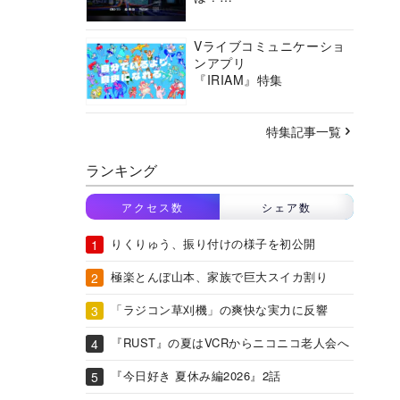
バーチャルシティコンソ
ーシアムの挑戦に迫る
Vライブコミュニケーショ
ンアプリ
『IRIAM』特集
特集記事一覧
ランキング
アクセス数
シェア数
りくりゅう、振り付けの様子を初公開
極楽とんぼ山本、家族で巨大スイカ割り
「ラジコン草刈機」の爽快な実力に反響
『RUST』の夏はVCRからニコニコ老人会へ
『今日好き 夏休み編2026』2話