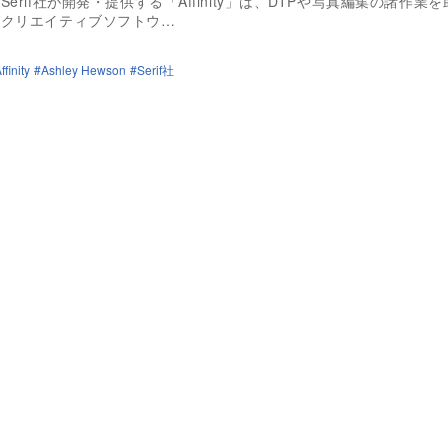
erif社が開発・提供する「Affinity」は、DTPや写真編集の諸作業
のクリエイティブソフトウ…
ffinity
Ashley Hewson
Serif社