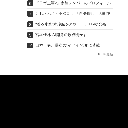
『ラヴ上等2』参加メンバーのプロフィール
にじさんじ・小柳ロウ 「自分探し」の軌跡
“着る氷水”水冷服をアウトドア119が発売
宮本佳林 AI開発の原点明かす
山本圭壱、長女の“イヤイヤ期”に苦戦
16:16更新