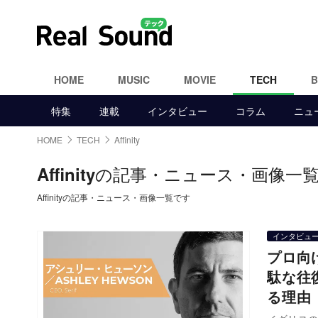
HOME
MUSIC
MOVIE
TECH
特集
連載
インタビュー
コラム
ニュ
HOME
TECH
Affinity
の記事・ニュース・画像一
Affinity
Affinityの記事・ニュース・画像一覧です
インタビュ
プロ向け
駄な往
る理由