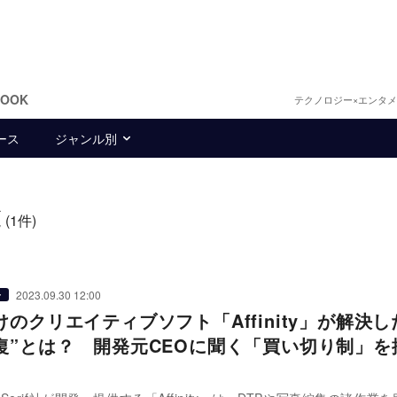
BOOK
テクノロジー×エンタ
ース
ジャンル別
覧
(1件)
2023.09.30 12:00
ー
のクリエイティブソフト「Affinity」が解決し
復”とは？ 開発元CEOに聞く「買い切り制」を