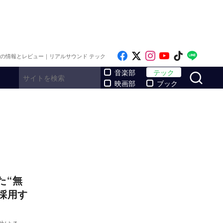
Like on Facebook
Follow on x
Follow on Inst
Follow on Y
Follow on
Follo
メの情報とレビュー｜リアルサウンド テック
サ
音楽部
テック
映画部
ブック
た“無
採用す