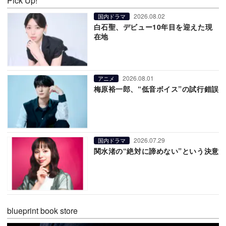
Pick Up!
2026.08.02
国内ドラマ
白石聖、デビュー10年目を迎えた現
在地
2026.08.01
アニメ
梅原裕一郎、“低音ボイス”の試行錯誤
2026.07.29
国内ドラマ
関水渚の“絶対に諦めない”という決意
blueprint book store