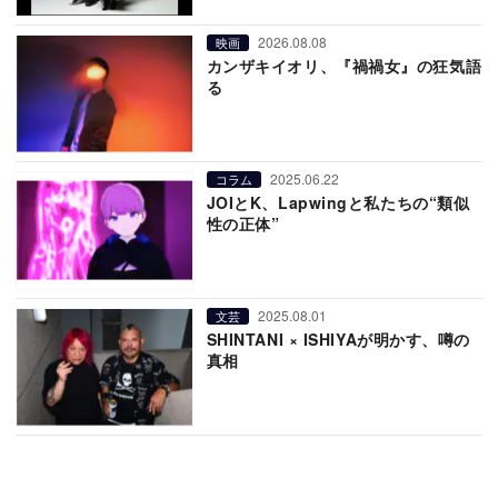
2026.08.08
映画
カンザキイオリ、『禍禍女』の狂気語
る
2025.06.22
コラム
JOIとK、Lapwingと私たちの“類似
性の正体”
2025.08.01
文芸
SHINTANI × ISHIYAが明かす、噂の
真相