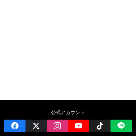
公式アカウント
facebook
x
instagram
YouTube
Follow on 
LI