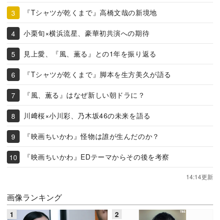
『Tシャツが乾くまで』高橋文哉の新境地
小栗旬×横浜流星、豪華初共演への期待
見上愛、『風、薫る』との1年を振り返る
『Tシャツが乾くまで』脚本を生方美久が語る
『風、薫る』はなぜ新しい朝ドラに？
川﨑桜×小川彩、乃木坂46の未来を語る
『映画ちいかわ』怪物は誰が生んだのか？
『映画ちいかわ』EDテーマからその後を考察
14:14更新
画像ランキング