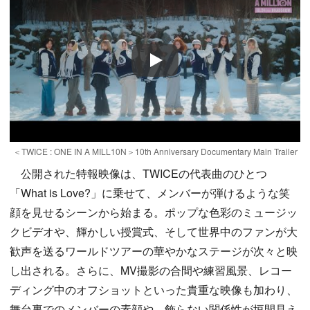
Play
＜TWICE : ONE IN A MILL10N＞10th Anniversary Documentary Main Trailer
公開された特報映像は、TWICEの代表曲のひとつ
「What is Love?」に乗せて、メンバーが弾けるような笑
顔を見せるシーンから始まる。ポップな色彩のミュージッ
クビデオや、輝かしい授賞式、そして世界中のファンが大
歓声を送るワールドツアーの華やかなステージが次々と映
し出される。さらに、MV撮影の合間や練習風景、レコー
ディング中のオフショットといった貴重な映像も加わり、
舞台裏でのメンバーの素顔や、飾らない関係性が垣間見え