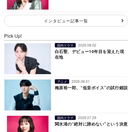
インタビュー記事一覧
Pick Up!
2026.08.02
国内ドラマ
白石聖、デビュー10年目を迎えた現
在地
2026.08.01
アニメ
梅原裕一郎、“低音ボイス”の試行錯誤
2026.07.29
国内ドラマ
関水渚の“絶対に諦めない”という決意