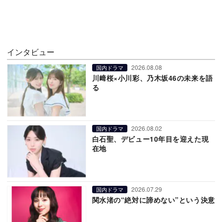
インタビュー
2026.08.08
国内ドラマ
川﨑桜×小川彩、乃木坂46の未来を語
る
2026.08.02
国内ドラマ
白石聖、デビュー10年目を迎えた現
在地
2026.07.29
国内ドラマ
関水渚の“絶対に諦めない”という決意