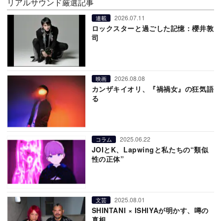
リアルサウンド厳選記事
2026.07.11
連載
ロックスターと過ごした記憶：櫻井敦
司
2026.08.08
映画
カンザキイオリ、『禍禍女』の狂気語
る
2025.06.22
コラム
JOIとK、Lapwingと私たちの“類似
性の正体”
2025.08.01
文芸
SHINTANI × ISHIYAが明かす、噂の
真相