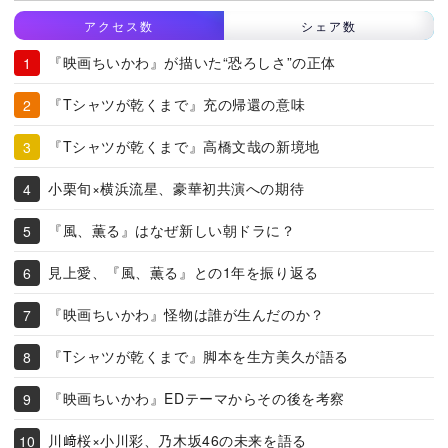
アクセス数
シェア数
『映画ちいかわ』が描いた“恐ろしさ”の正体
『Tシャツが乾くまで』充の帰還の意味
『Tシャツが乾くまで』高橋文哉の新境地
小栗旬×横浜流星、豪華初共演への期待
『風、薫る』はなぜ新しい朝ドラに？
見上愛、『風、薫る』との1年を振り返る
『映画ちいかわ』怪物は誰が生んだのか？
『Tシャツが乾くまで』脚本を生方美久が語る
『映画ちいかわ』EDテーマからその後を考察
川﨑桜×小川彩、乃木坂46の未来を語る