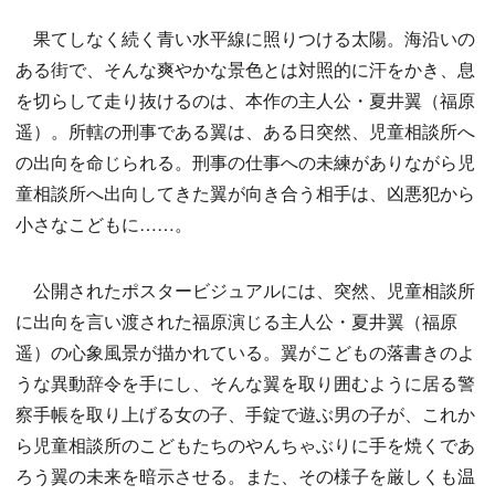
果てしなく続く青い水平線に照りつける太陽。海沿いの
ある街で、そんな爽やかな景色とは対照的に汗をかき、息
を切らして走り抜けるのは、本作の主人公・夏井翼（福原
遥）。所轄の刑事である翼は、ある日突然、児童相談所へ
の出向を命じられる。刑事の仕事への未練がありながら児
童相談所へ出向してきた翼が向き合う相手は、凶悪犯から
小さなこどもに……。
公開されたポスタービジュアルには、突然、児童相談所
に出向を言い渡された福原演じる主人公・夏井翼（福原
遥）の心象風景が描かれている。翼がこどもの落書きのよ
うな異動辞令を手にし、そんな翼を取り囲むように居る警
察手帳を取り上げる女の子、手錠で遊ぶ男の子が、これか
ら児童相談所のこどもたちのやんちゃぶりに手を焼くであ
ろう翼の未来を暗示させる。また、その様子を厳しくも温