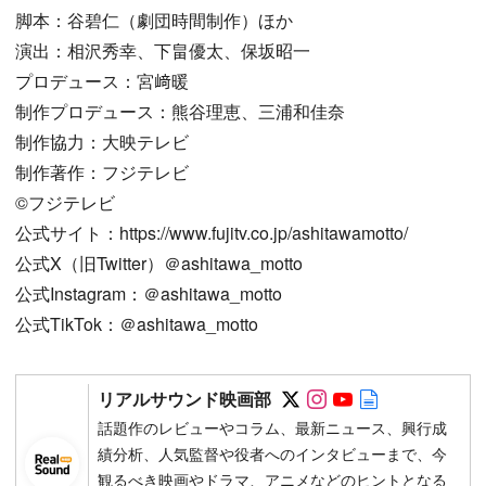
脚本：谷碧仁（劇団時間制作）ほか
演出：相沢秀幸、下畠優太、保坂昭一
プロデュース：宮﨑暖
制作プロデュース：熊谷理恵、三浦和佳奈
制作協力：大映テレビ
制作著作：フジテレビ
©︎フジテレビ
公式サイト：https://www.fujitv.co.jp/ashitawamotto/
公式X（旧Twitter）＠ashitawa_motto
公式Instagram：＠ashitawa_motto
公式TikTok：＠ashitawa_motto
Follow on SNS
Follow on SNS
Follow on SN
Author web 
リアルサウンド映画部
話題作のレビューやコラム、最新ニュース、興行成
績分析、人気監督や役者へのインタビューまで、今
観るべき映画やドラマ、アニメなどのヒントとなる