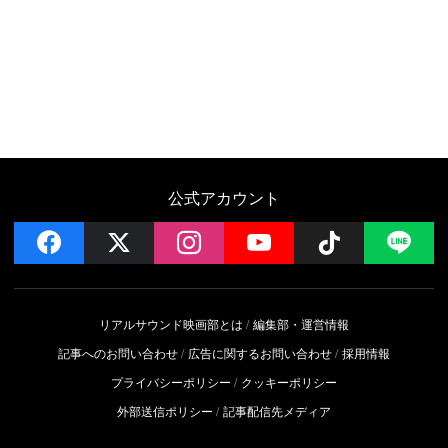
公式アカウント
facebook
x
instagram
YouTube
Follow on 
LI
リアルサウンド映画部とは
編集部・運営情報
記事へのお問い合わせ
広告に関するお問い合わせ
採用情報
プライバシーポリシー
クッキーポリシー
外部送信ポリシー
記事配信先メディア