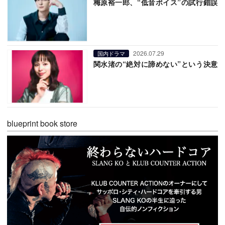
梅原裕一郎、“低音ボイス”の試行錯誤
2026.07.29
国内ドラマ
関水渚の“絶対に諦めない”という決意
blueprint book store