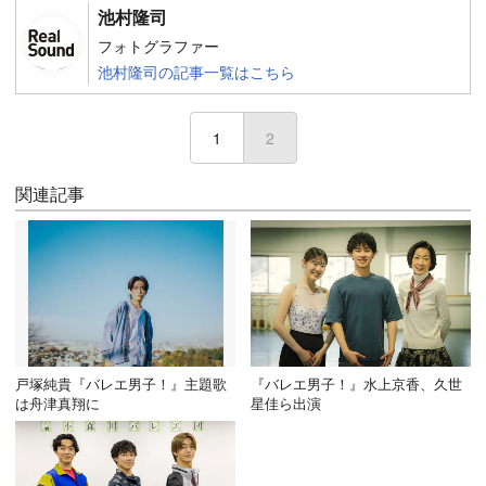
池村隆司
フォトグラファー
池村隆司の記事一覧はこちら
1
2
(current)
関連記事
戸塚純貴『バレエ男子！』主題歌
『バレエ男子！』水上京香、久世
は舟津真翔に
星佳ら出演