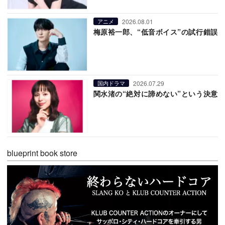
2026.08.01
アニメ
梅原裕一郎、“低音ボイス”の試行錯誤
2026.07.29
国内ドラマ
関水渚の“絶対に諦めない”という決意
blueprint book store