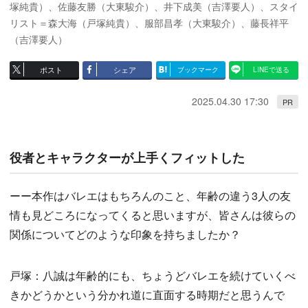
塚純貴）、佐藤友勝（大東駿介）、井下成美（吉澤要人）、スタイ
リスト＝森大海（戸塚純貴）、服部昌孝（大東駿介）、藤長祥平
（吉澤要人）
ポスト
シェア
ブックマーク
LINEで送る
2025.04.30 17:30
PR
役者とキャラクターが上手くフィットした
ーー本作はバレエはもちろんのこと、年齢の違う3人の友
情も見どころになってくると思いますが、皆さんは彼らの
関係についてどのような印象を持ちましたか？
戸塚：八誠は年齢的にも、ちょうどバレエを続けていくべ
きかどうかという分かれ道に直面する時期だと思うんで