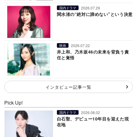
2026.07.29
国内ドラマ
関水渚の“絶対に諦めない”という決意
2026.07.22
映画
井上和、乃木坂46の未来を背負う責
任と覚悟
インタビュー記事一覧
Pick Up!
2026.08.02
国内ドラマ
白石聖、デビュー10年目を迎えた現
在地