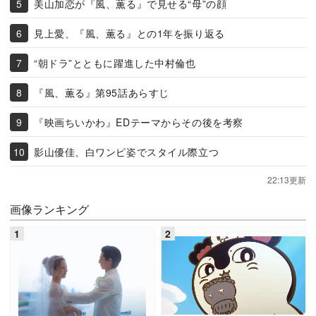
美山加恋が『風、薫る』で見せる“母”の顔
見上愛、『風、薫る』との1年を振り返る
“朝ドラ”とともに躍進した中村倫也
『風、薫る』第95話あらすじ
『映画ちいかわ』EDテーマからその後を考察
影山優佳、白ワンピ姿でスタイル際立つ
22:13更新
画像ランキング