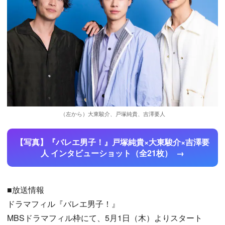
（左から）大東駿介、戸塚純貴、吉澤要人
【写真】『バレエ男子！』戸塚純貴×大東駿介×吉澤要
人 インタビューショット（全21枚）
■放送情報
ドラマフィル『バレエ男子！』
MBSドラマフィル枠にて、5月1日（木）よりスタート