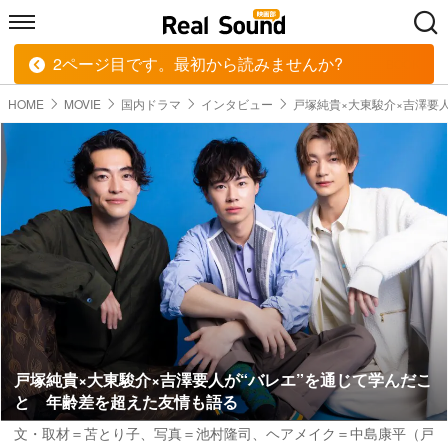
2ページ目です。最初から読みませんか?
HOME
MUSIC
MOVIE
TECH
BOOK
HOME
MOVIE
国内ドラマ
インタビュー
戸塚純貴×大東駿介×吉澤要
戸塚純貴×大東駿介×吉澤要人が“バレエ”を通じて学んだこ
と 年齢差を超えた友情も語る
文・取材＝苫とり子
、
写真＝池村隆司
、ヘアメイク＝中島康平（戸