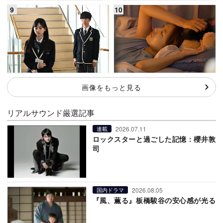
画像をもっと見る
リアルサウンド厳選記事
2026.07.11
連載
ロックスターと過ごした記憶：櫻井敦
司
2026.08.05
国内ドラマ
『風、薫る』板橋駿谷の安心感が光る