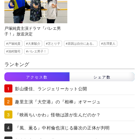
戸塚純貴主演ドラマ『バレエ男
子！』放送決定
戸塚純貴
大東駿介
苫とり子
原因は自分にある。
吉澤要人
池村隆司
バレエ男子！
ランキング
アクセス数
シェア数
影山優佳、ランジェリーカット公開
趣里主演『大空港』の『相棒』オマージュ
『映画ちいかわ』怪物は誰が生んだのか？
『風、薫る』中村倫也演じる藤次の正体が判明