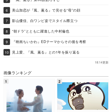
美山加恋が『風、薫る』で見せる“母”の顔
影山優佳、白ワンピ姿でスタイル際立つ
“朝ドラ”とともに躍進した中村倫也
『映画ちいかわ』EDテーマからその後を考察
見上愛、『風、薫る』との1年を振り返る
18:14更新
画像ランキング