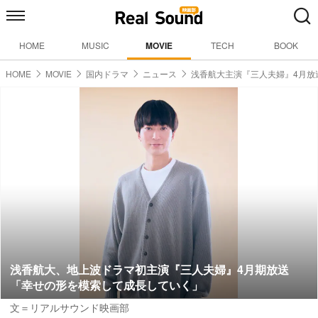
HOME
MUSIC
MOVIE
TECH
BOOK
HOME
MOVIE
国内ドラマ
ニュース
浅香航大主演『三人夫婦』4月
浅香航大、地上波ドラマ初主演『三人夫婦』4月期放送
「幸せの形を模索して成長していく」
文＝リアルサウンド映画部