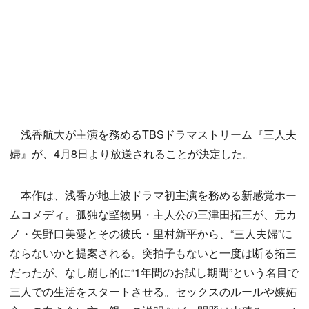
浅香航大が主演を務めるTBSドラマストリーム『三人夫
婦』が、4月8日より放送されることが決定した。
本作は、浅香が地上波ドラマ初主演を務める新感覚ホー
ムコメディ。孤独な堅物男・主人公の三津田拓三が、元カ
ノ・矢野口美愛とその彼氏・里村新平から、“三人夫婦”に
ならないかと提案される。突拍子もないと一度は断る拓三
だったが、なし崩し的に“1年間のお試し期間”という名目で
三人での生活をスタートさせる。セックスのルールや嫉妬