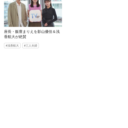
座長・飯豊まりえを影山優佳＆浅
香航大が絶賛
浅香航大
三人夫婦