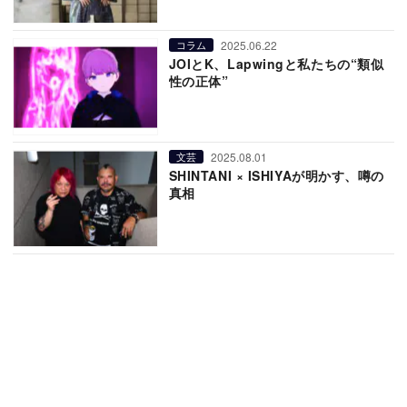
2025.06.22
コラム
JOIとK、Lapwingと私たちの“類似
性の正体”
2025.08.01
文芸
SHINTANI × ISHIYAが明かす、噂の
真相