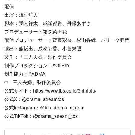
配信
出演：浅香航大
脚本：我人祥太、成瀬都香、丹保あずさ
プロデューサー：箱森菜々花
配信プロデューサー：齊藤彩奈、杉山香織、パリーク亜門
演出：熊坂出、成瀬都香、小菅規照
製作：「三人夫婦」製作委員会
制作プロダクション：AOI Pro.
制作協力：PADMA
©「三人夫婦」製作委員会
公式サイト：https://www.tbs.co.jp/3ninfufu/
公式X：@drama_streamtbs
公式Instagram：＠tbs_drama_stream
公式TikTok：@drama_stream_tbs
Follow on SNS
Follow on SNS
Follow on SN
Author web 