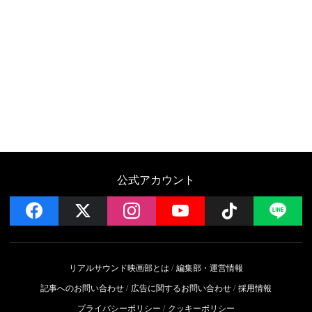
公式アカウント
facebook
x
instagram
YouTube
Follow on 
LI
リアルサウンド映画部とは
編集部・運営情報
記事へのお問い合わせ
広告に関するお問い合わせ
採用情報
プライバシーポリシー
クッキーポリシー