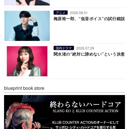
2026.08.01
アニメ
梅原裕一郎、“低音ボイス”の試行錯誤
2026.07.29
国内ドラマ
関水渚の“絶対に諦めない”という決意
blueprint book store