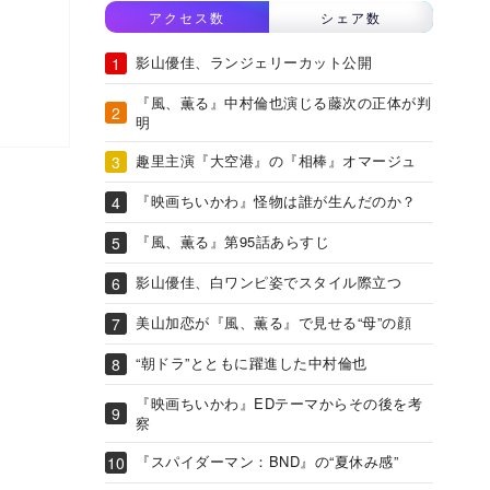
アクセス数
シェア数
影山優佳、ランジェリーカット公開
『風、薫る』中村倫也演じる藤次の正体が判
明
趣里主演『大空港』の『相棒』オマージュ
『映画ちいかわ』怪物は誰が生んだのか？
『風、薫る』第95話あらすじ
影山優佳、白ワンピ姿でスタイル際立つ
美山加恋が『風、薫る』で見せる“母”の顔
“朝ドラ”とともに躍進した中村倫也
『映画ちいかわ』EDテーマからその後を考
察
『スパイダーマン：BND』の“夏休み感”