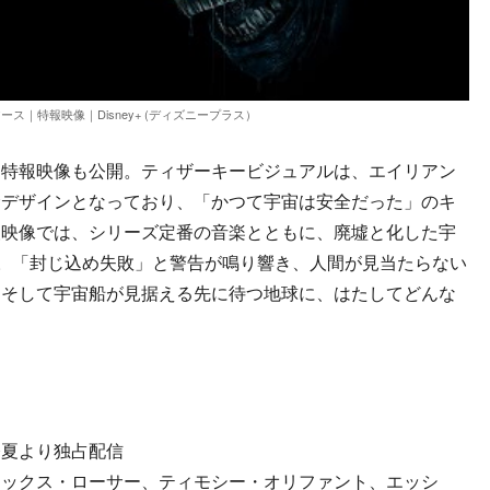
ス｜特報映像｜Disney+ (ディズニープラス）
特報映像も公開。ティザーキービジュアルは、エイリアン
むデザインとなっており、「かつて宇宙は安全だった」のキ
報映像では、シリーズ定番の音楽とともに、廃墟と化した宇
が。「封じ込め失敗」と警告が鳴り響き、人間が見当たらない
。そして宇宙船が見据える先に待つ地球に、はたしてどんな
今夏より独占配信
レックス・ローサー、ティモシー・オリファント、エッシ