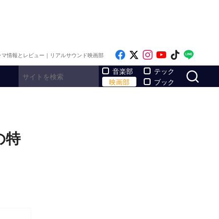
Like on Facebook
Follow on x
Follow on Inst
Follow on Y
Follow on
Follo
ラマ情報とレビュー｜リアルサウンド映画部
サ
音楽部
テック
映画部
ブック
の特