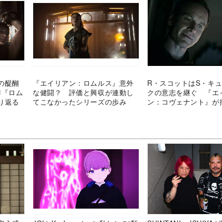
の醍醐
『エイリアン：ロムルス』意外
R・スコットはS・キ
作『ロム
な健闘？ 評価と興収が連動し
クの意志を継ぐ 『エ
り返る
てこなかったシリーズの歩み
ン：コヴェナント』が描
行方