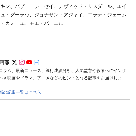
ンキン、バブー・シーセイ、デヴィッド・リスダール、エイ
シュ・グーラヴ、ジョナサン・アジャイ、エラナ・ジェーム
ム・カミーユ、モエ・バーエル
Follow on SNS
Follow on SNS
Follow on SNS
Author web site
画部
コラム、最新ニュース、興行成績分析、人気監督や役者へのインタ
べき映画やドラマ、アニメなどのヒントとなる記事をお届けしま
部の記事一覧はこちら