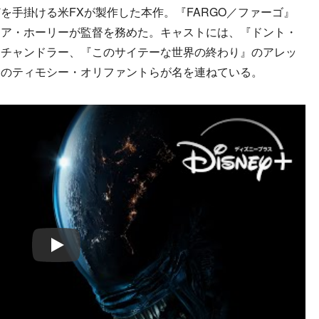
を手掛ける米FXが製作した本作。『FARGO／ファーゴ』
ノア・ホーリーが監督を務めた。キャストには、『ドント・
・チャンドラー、『このサイテーな世界の終わり』のアレッ
』のティモシー・オリファントらが名を連ねている。
Play