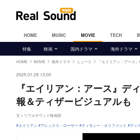
HOME
MUSIC
MOVIE
TECH
特集
映画
国内ドラマ
海外ドラマ
HOME
MOVIE
海外ドラマ
ニュース
『エイリアン：アース』
2025.01.28 13:00
『エイリアン：アース』デ
報＆ティザービジュアルも
文＝リアルサウンド映画部
エイリアン
アレックス・ローサー
ティモシー・オリファント
ディ