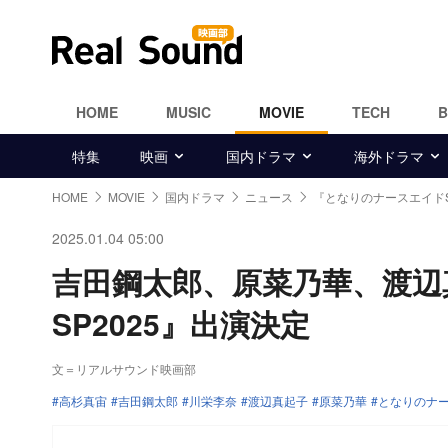
HOME
MUSIC
MOVIE
TECH
特集
映画
国内ドラマ
海外ドラマ
HOME
MOVIE
国内ドラマ
ニュース
『となりのナースエイドS
2025.01.04 05:00
吉田鋼太郎、原菜乃華、渡辺
SP2025』出演決定
文＝リアルサウンド映画部
高杉真宙
吉田鋼太郎
川栄李奈
渡辺真起子
原菜乃華
となりのナ