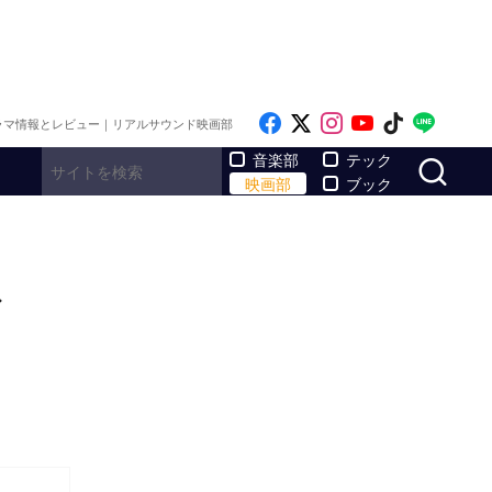
Like on Facebook
Follow on x
Follow on Inst
Follow on Y
Follow on
Follo
ラマ情報とレビュー｜リアルサウンド映画部
サ
音楽部
テック
映画部
ブック
ド