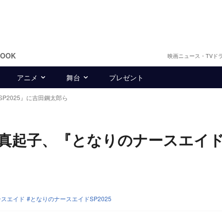
BOOK
映画ニュース・TVド
アニメ
舞台
プレゼント
P2025』に吉田鋼太郎ら
真起子、『となりのナースエイ
ースエイド
となりのナースエイドSP2025