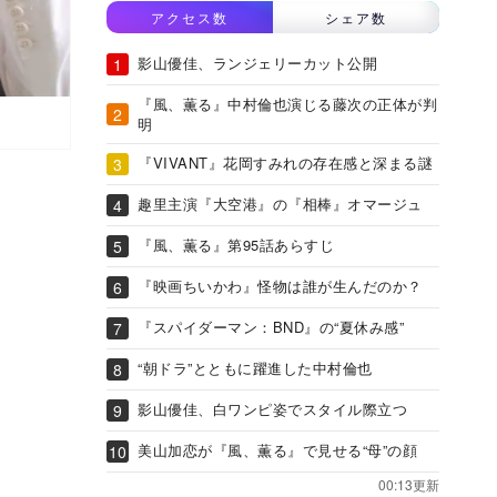
アクセス数
シェア数
影山優佳、ランジェリーカット公開
『風、薫る』中村倫也演じる藤次の正体が判
明
『VIVANT』花岡すみれの存在感と深まる謎
趣里主演『大空港』の『相棒』オマージュ
『風、薫る』第95話あらすじ
『映画ちいかわ』怪物は誰が生んだのか？
『スパイダーマン：BND』の“夏休み感”
“朝ドラ”とともに躍進した中村倫也
影山優佳、白ワンピ姿でスタイル際立つ
美山加恋が『風、薫る』で見せる“母”の顔
00:13更新