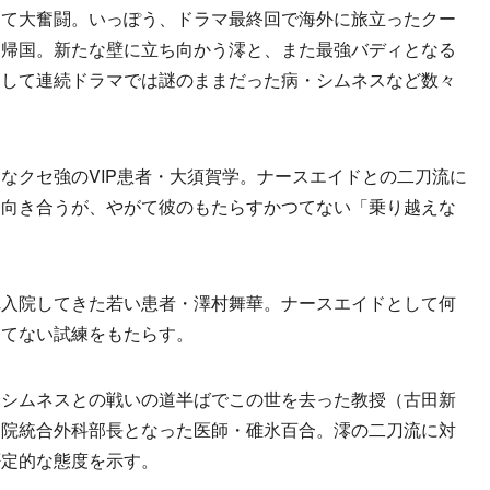
して大奮闘。いっぽう、ドラマ最終回で海外に旅立ったクー
も帰国。新たな壁に立ち向かう澪と、また最強バディとなる
そして連続ドラマでは謎のままだった病・シムネスなど数々
クセ強のVIP患者・大須賀学。ナースエイドとの二刀流に
に向き合うが、やがて彼のもたらすかつてない「乗り越えな
入院してきた若い患者・澤村舞華。ナースエイドとして何
つてない試練をもたらす。
シムネスとの戦いの道半ばでこの世を去った教授（古田新
病院統合外科部長となった医師・碓氷百合。澪の二刀流に対
否定的な態度を示す。