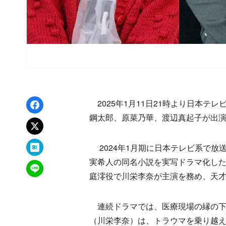
Facebookでシェア
2025年1月11日21時より日本テ
鋼太郎、原菜乃華、渡辺真起子が出
xでポスト
はてなブックマーク
2024年1月期に日本テレビ系で放
実希人の同名小説を実写ドラマ化した
LINEで送る
庭澪役で川栄李奈が主演を務め、天
連続ドラマでは、医療現場の縁の下
（川栄李奈）は、トラウマを乗り越