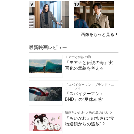
画像をもっと見る
最新映画レビュー
モアナと伝説の海
『モアナと伝説の海』実
写化の意義を考える
『スパイダーマン：ブランド・ニ
ュー・デイ
『スパイダーマン：
BND』の“夏休み感”
映画ちいかわ 人魚の島のひみつ
『ちいかわ』の怖さは“食
物連鎖からの追放”？