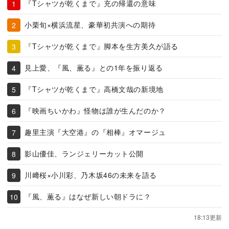
『Tシャツが乾くまで』充の帰還の意味
小栗旬×横浜流星、豪華初共演への期待
『Tシャツが乾くまで』脚本を生方美久が語る
見上愛、『風、薫る』との1年を振り返る
『Tシャツが乾くまで』高橋文哉の新境地
『映画ちいかわ』怪物は誰が生んだのか？
趣里主演『大空港』の『相棒』オマージュ
影山優佳、ランジェリーカット公開
川﨑桜×小川彩、乃木坂46の未来を語る
『風、薫る』はなぜ新しい朝ドラに？
18:13更新