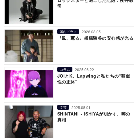
ロックスターと過ごした記憶：櫻井敦
司
2026.08.05
国内ドラマ
『風、薫る』板橋駿谷の安心感が光る
2025.06.22
コラム
JOIとK、Lapwingと私たちの“類似
性の正体”
2025.08.01
文芸
SHINTANI × ISHIYAが明かす、噂の
真相