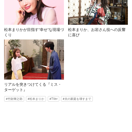
松本まりかが目指す“幸せ”な現場づ
松本まりか、お岩さん役への反響
くり
に喜び
リアルを突きつけてくる『ミス・
ターゲット』
竹財輝之助
松本まりか
TVer
夫の家庭を壊すまで