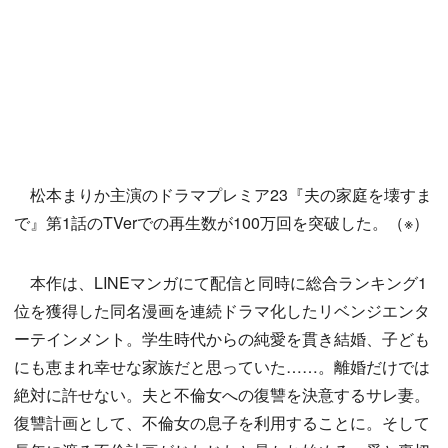
松本まりか主演のドラマプレミア23『夫の家庭を壊すま
で』第1話のTVerでの再生数が100万回を突破した。（※）
本作は、LINEマンガにて配信と同時に総合ランキング1
位を獲得した同名漫画を連続ドラマ化したリベンジエンタ
ーテインメント。学生時代からの純愛を貫き結婚、子ども
にも恵まれ幸せな家族だと思っていた……。離婚だけでは
絶対に許せない。夫と不倫女への復讐を決意するサレ妻。
復讐計画として、不倫女の息子を利用することに。そして