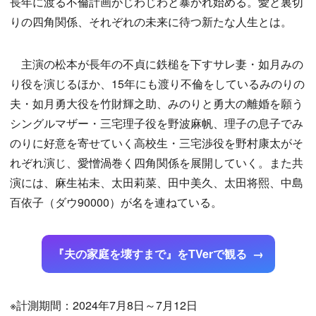
長年に渡る不倫計画がじわじわと暴かれ始める。愛と裏切
りの四角関係、それぞれの未来に待つ新たな人生とは。
主演の松本が長年の不貞に鉄槌を下すサレ妻・如月みの
り役を演じるほか、15年にも渡り不倫をしているみのりの
夫・如月勇大役を竹財輝之助、みのりと勇大の離婚を願う
シングルマザー・三宅理子役を野波麻帆、理子の息子でみ
のりに好意を寄せていく高校生・三宅渉役を野村康太がそ
れぞれ演じ、愛憎渦巻く四角関係を展開していく。また共
演には、麻生祐未、太田莉菜、田中美久、太田将熙、中島
百依子（ダウ90000）が名を連ねている。
『夫の家庭を壊すまで』をTVerで観る
※計測期間：2024年7月8日～7月12日