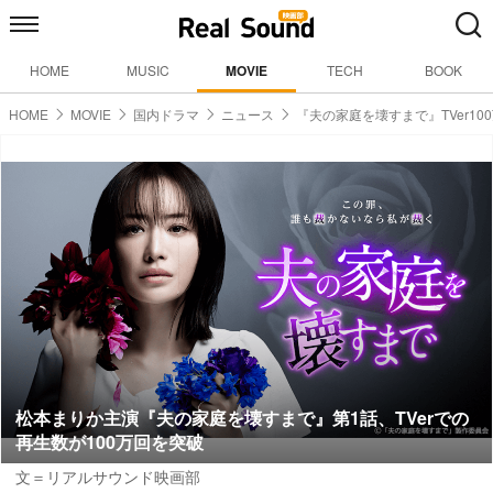
HOME
MUSIC
MOVIE
TECH
BOOK
HOME
MOVIE
国内ドラマ
ニュース
『夫の家庭を壊すまで』TVer10
松本まりか主演『夫の家庭を壊すまで』第1話、TVerでの
再生数が100万回を突破
文＝リアルサウンド映画部