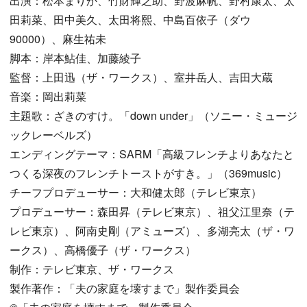
出演：松本まりか、竹財輝之助、野波麻帆、野村康太、太
田莉菜、田中美久、太田将熙、中島百依子（ダウ
90000）、麻生祐未
脚本：岸本鮎佳、加藤綾子
監督：上田迅（ザ・ワークス）、室井岳人、吉田大蔵
音楽：岡出莉菜
主題歌：ざきのすけ。「down under」（ソニー・ミュージ
ックレーベルズ）
エンディングテーマ：SARM「高級フレンチよりあなたと
つくる深夜のフレンチトーストがすき。」（369music）
チーフプロデューサー：大和健太郎（テレビ東京）
プロデューサー：森田昇（テレビ東京）、祖父江里奈（テ
レビ東京）、阿南史剛（アミューズ）、多湖亮太（ザ・ワ
ークス）、高橋優子（ザ・ワークス）
制作：テレビ東京、ザ・ワークス
製作著作：「夫の家庭を壊すまで」製作委員会