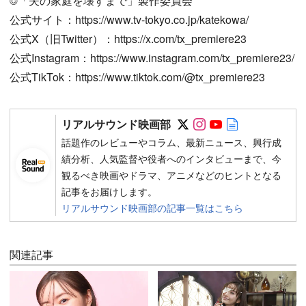
©︎「夫の家庭を壊すまで」製作委員会
公式サイト：https://www.tv-tokyo.co.jp/katekowa/
公式X（旧Twitter）：https://x.com/tx_premiere23
公式Instagram：https://www.instagram.com/tx_premiere23/
公式TikTok：https://www.tiktok.com/@tx_premiere23
Follow on SNS
Follow on SNS
Follow on SN
Author web 
リアルサウンド映画部
話題作のレビューやコラム、最新ニュース、興行成
績分析、人気監督や役者へのインタビューまで、今
観るべき映画やドラマ、アニメなどのヒントとなる
記事をお届けします。
リアルサウンド映画部の記事一覧はこちら
関連記事