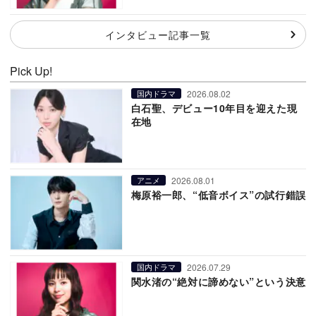
インタビュー記事一覧
Pick Up!
2026.08.02
国内ドラマ
白石聖、デビュー10年目を迎えた現
在地
2026.08.01
アニメ
梅原裕一郎、“低音ボイス”の試行錯誤
2026.07.29
国内ドラマ
関水渚の“絶対に諦めない”という決意