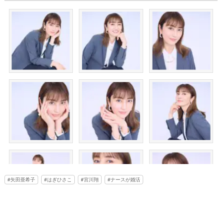
矢田亜希子
はぎひさこ
宮川翔
ナースが婚活