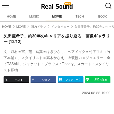
HOME
MUSIC
MOVIE
TECH
BOOK
HOME
MOVIE
国内ドラマ
インタビュー
矢田亜希子、約30年のキャ
矢田亜希子、約30年のキャリアを振り返る 画像ギャラリ
ー [12/12]
文・取材＝宮川翔、写真＝はぎひさこ、ヘアメイク＝竹下フミ（竹
下本舗）、スタイリスト＝高木かなえ、衣装協力＝ジュエリー：全
てTASAKI、ジャケット・ブラウス：Theory、スカート：スタイリ
スト私物
ポスト
シェア
ブックマーク
LINEで送る
2024.02.22 19:00