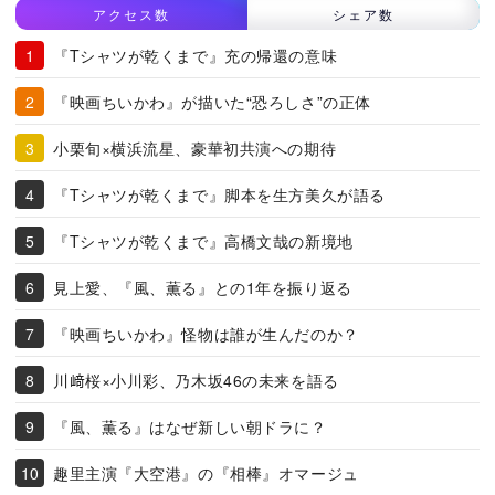
アクセス数
シェア数
『Tシャツが乾くまで』充の帰還の意味
『映画ちいかわ』が描いた“恐ろしさ”の正体
小栗旬×横浜流星、豪華初共演への期待
『Tシャツが乾くまで』脚本を生方美久が語る
『Tシャツが乾くまで』高橋文哉の新境地
見上愛、『風、薫る』との1年を振り返る
『映画ちいかわ』怪物は誰が生んだのか？
川﨑桜×小川彩、乃木坂46の未来を語る
『風、薫る』はなぜ新しい朝ドラに？
趣里主演『大空港』の『相棒』オマージュ