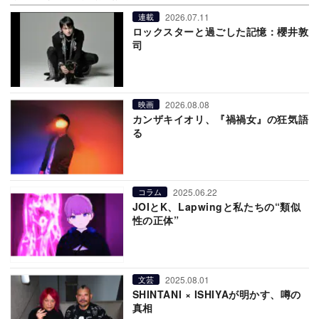
2026.07.11
連載
ロックスターと過ごした記憶：櫻井敦
司
2026.08.08
映画
カンザキイオリ、『禍禍女』の狂気語
る
2025.06.22
コラム
JOIとK、Lapwingと私たちの“類似
性の正体”
2025.08.01
文芸
SHINTANI × ISHIYAが明かす、噂の
真相