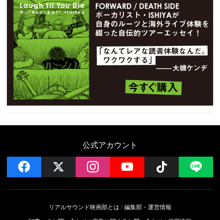
公式アカウント
facebook
x
instagram
YouTube
Follow on 
LI
リアルサウンド映画部とは
編集部・運営情報