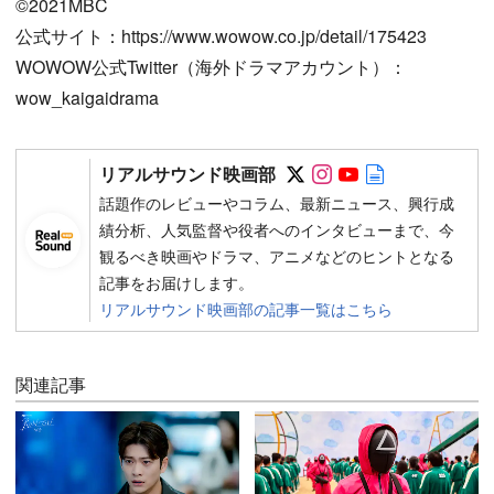
©︎2021MBC
公式サイト：https://www.wowow.co.jp/detail/175423
WOWOW公式Twitter（海外ドラマアカウント）：
wow_kaigaidrama
Follow on SNS
Follow on SNS
Follow on SN
Author web 
リアルサウンド映画部
話題作のレビューやコラム、最新ニュース、興行成
績分析、人気監督や役者へのインタビューまで、今
観るべき映画やドラマ、アニメなどのヒントとなる
記事をお届けします。
リアルサウンド映画部の記事一覧はこちら
関連記事