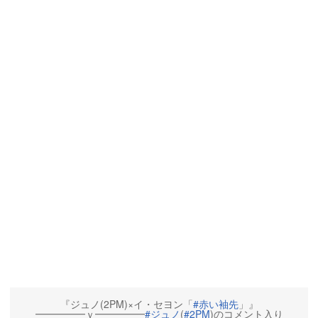
『ジュノ(2PM)×イ・セヨン「
#赤い袖先
」』
━━━━━ｖ━━━━━
#ジュノ
(
#2PM
)のコメント入り