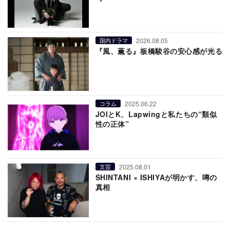
2026.08.05
国内ドラマ
『風、薫る』板橋駿谷の安心感が光る
2025.06.22
コラム
JOIとK、Lapwingと私たちの“類似
性の正体”
2025.08.01
文芸
SHINTANI × ISHIYAが明かす、噂の
真相