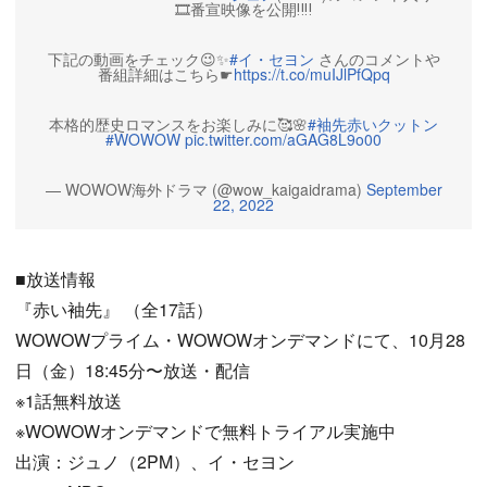
🎞番宣映像を公開‼️‼️
下記の動画をチェック😉✨
#イ・セヨン
さんのコメントや
番組詳細はこちら☛
https://t.co/muIJlPfQpq
本格的歴史ロマンスをお楽しみに🥰🌸
#袖先赤いクットン
#WOWOW
pic.twitter.com/aGAG8L9o00
— WOWOW海外ドラマ (@wow_kaigaidrama)
September
22, 2022
■放送情報
『赤い袖先』 （全17話）
WOWOWプライム・WOWOWオンデマンドにて、10月28
日（金）18:45分〜放送・配信
※1話無料放送
※WOWOWオンデマンドで無料トライアル実施中
出演：ジュノ（2PM）、イ・セヨン