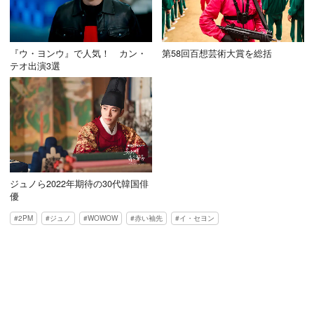
『ウ・ヨンウ』で人気！ カン・
第58回百想芸術大賞を総括
テオ出演3選
ジュノら2022年期待の30代韓国俳
優
2PM
ジュノ
WOWOW
赤い袖先
イ・セヨン