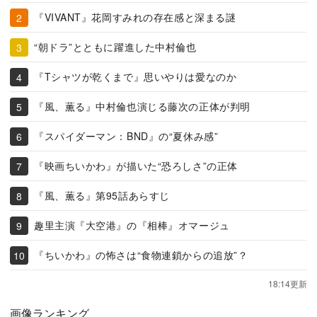
『VIVANT』花岡すみれの存在感と深まる謎
“朝ドラ”とともに躍進した中村倫也
『Tシャツが乾くまで』思いやりは愛なのか
『風、薫る』中村倫也演じる藤次の正体が判明
『スパイダーマン：BND』の“夏休み感”
『映画ちいかわ』が描いた“恐ろしさ”の正体
『風、薫る』第95話あらすじ
趣里主演『大空港』の『相棒』オマージュ
『ちいかわ』の怖さは“食物連鎖からの追放”？
18:14更新
画像ランキング