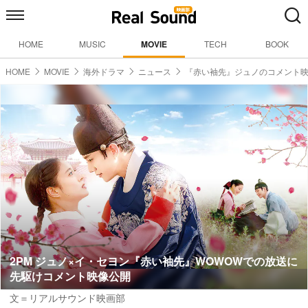
HOME
MUSIC
MOVIE
TECH
BOOK
HOME
MOVIE
海外ドラマ
ニュース
『赤い袖先』ジュノのコメント
2PM ジュノ×イ・セヨン『赤い袖先』WOWOWでの放送に
先駆けコメント映像公開
文＝リアルサウンド映画部