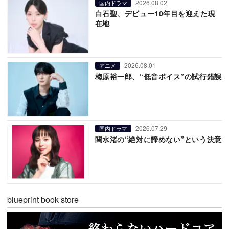
2026.08.02
国内ドラマ
白石聖、デビュー10年目を迎えた現
在地
2026.08.01
アニメ
梅原裕一郎、“低音ボイス”の試行錯誤
2026.07.29
国内ドラマ
関水渚の“絶対に諦めない”という決意
blueprint book store