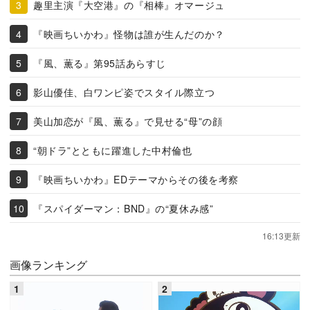
趣里主演『大空港』の『相棒』オマージュ
『映画ちいかわ』怪物は誰が生んだのか？
『風、薫る』第95話あらすじ
影山優佳、白ワンピ姿でスタイル際立つ
美山加恋が『風、薫る』で見せる“母”の顔
“朝ドラ”とともに躍進した中村倫也
『映画ちいかわ』EDテーマからその後を考察
『スパイダーマン：BND』の“夏休み感”
16:13更新
画像ランキング