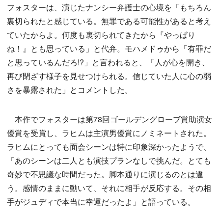
フォスターは、演じたナンシー弁護士の心境を「もちろん
裏切られたと感じている。無罪である可能性があると考え
ていたからよ。何度も裏切られてきたから『やっぱり
ね！』とも思っている」と代弁。モハメドゥから「有罪だ
と思っているんだろ!?」と言われると、「人が心を開き、
再び閉ざす様子を見せつけられる。信じていた人に心の弱
さを暴露された」とコメントした。
本作でフォスターは第78回ゴールデングローブ賞助演女
優賞を受賞し、ラヒムは主演男優賞にノミネートされた。
ラヒムにとっても面会シーンは特に印象深かったようで、
「あのシーンは二人とも演技プランなしで挑んだ。とても
奇妙で不思議な時間だった。脚本通りに演じるのとは違
う。感情のままに動いて、それに相手が反応する。その相
手がジュディで本当に幸運だったよ」と語っている。