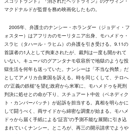
スコットランド』『消されたヘッドライン』のケヴィン・
マクドナルドが監督を務め映画化したもの。
2005年、弁護士のナンシー・ホランダー（ジョディ・フ
ォスター）はアフリカのモーリタニア出身、モハメドゥ・
スラヒ（タハール・ラヒム）の弁護を引き受ける。9.11の
首謀者の1人として拘束されたが、裁判は一度も開かれて
いない。キューバのグアンタナモ収容所で地獄のような投
獄生活を何年も送っていた。ナンシーは「不当な拘禁」だ
としてアメリカ合衆国を訴える。時を同じくして、テロへ
の“正義の鉄槌”を望む政府から米軍に、モハメドゥを死刑
判決に処せとの命が下り、スチュアート中佐（ベネディク
ト・カンバーバッチ）が起訴を担当する。真相を明らかに
して闘うべく、両サイドから綿密な調査が始まる。モハメ
ドゥから届く手紙による“証言”の予測不能な展開に引き込
まれていくナンシー。ところが、再三の開示請求でようや