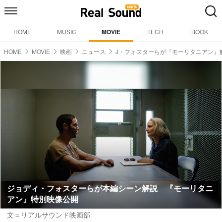
HOME
MUSIC
MOVIE
TECH
BOOK
HOME
MOVIE
映画
ニュース
J・フォスターらが『モーリタニアン』
ジョディ・フォスターらが本編シーン解説 『モーリタニ
アン』特別映像公開
文＝リアルサウンド映画部