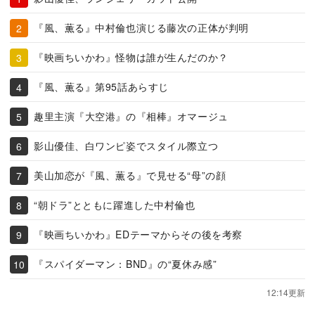
『風、薫る』中村倫也演じる藤次の正体が判明
『映画ちいかわ』怪物は誰が生んだのか？
『風、薫る』第95話あらすじ
趣里主演『大空港』の『相棒』オマージュ
影山優佳、白ワンピ姿でスタイル際立つ
美山加恋が『風、薫る』で見せる“母”の顔
“朝ドラ”とともに躍進した中村倫也
『映画ちいかわ』EDテーマからその後を考察
『スパイダーマン：BND』の“夏休み感”
12:14更新