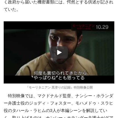
く政府から届いた機密書類には、愕然とする供述が記され
ていた。
Play
『モーリタニアン 黒塗りの記録』特別映像公開
特別映像では、マクドナルド監督、ナンシー・ホランダ
ー弁護士役のジョディ・フォスター、モハメドゥ・スラヒ
役のタハール・ラヒムの3人が本編シーンを解説してい
く。取り上げるのは、ナンシー・ホランダー弁護士がグア