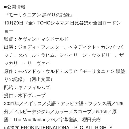
■公開情報
『モーリタニアン 黒塗りの記録』
10月29日（金）TOHOシネマズ 日比谷ほか全国ロードシ
ョー
監督：ケヴィン・マクドナルド
出演：ジョディ・フォスター、ベネディクト・カンバ―バ
ッチ、タハール・ラヒム、シャイリーン・ウッドリー、ザ
ッカリー・リーヴァイ
原作：モハメドゥ・ウルド・スラヒ『モーリタニアン 黒塗
りの記録』（河出文庫）
配給：キノフィルムズ
提供：木下グループ
2021年／イギリス／英語・アラビア語・フランス語／129
分／ドルビーデジタル／カラー／スコープ／5.1ch／原
題：The Mauritanian／G／字幕翻訳：櫻田美樹
(c)2020 EROS INTERNATIONAL, PLC. ALL RIGHTS