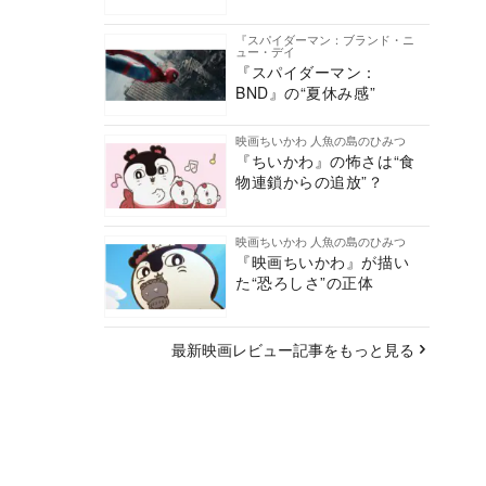
『スパイダーマン：ブランド・ニ
ュー・デイ
『スパイダーマン：
BND』の“夏休み感”
映画ちいかわ 人魚の島のひみつ
『ちいかわ』の怖さは“食
物連鎖からの追放”？
映画ちいかわ 人魚の島のひみつ
『映画ちいかわ』が描い
た“恐ろしさ”の正体
最新映画レビュー記事をもっと見る