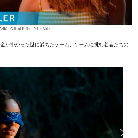
ANIC - Official Trailer | Prime Video
金が掛かった謎に満ちたゲーム、ゲームに挑む若者たちの
。