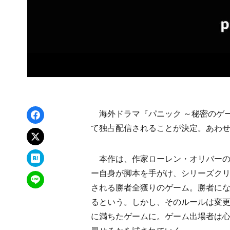
Facebookでシェア
海外ドラマ『パニック ～秘密のゲーム～』
て独占配信されることが決定。あわ
xでポスト
はてなブックマーク
本作は、作家ローレン・オリバーの
ー自身が脚本を手がけ、シリーズク
LINEで送る
される勝者全獲りのゲーム。勝者に
るという。しかし、そのルールは変
に満ちたゲームに。ゲーム出場者は