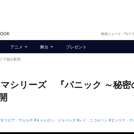
BOOK
映画ニュース・TVド
アニメ
舞台
プレゼント
プラ独占配信
マシリーズ 『パニック ～秘密
開
オリビア・ウェルチ
キャムロン・ジョーンズ
レイ・ニコルソン
エンリケ・マ