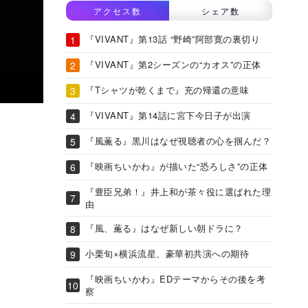
アクセス数
シェア数
『VIVANT』第13話 “野崎”阿部寛の裏切り
『VIVANT』第2シーズンの“カオス”の正体
『Tシャツが乾くまで』充の帰還の意味
『VIVANT』第14話に宮下今日子が出演
『風薫る』黒川はなぜ視聴者の心を掴んだ？
『映画ちいかわ』が描いた“恐ろしさ”の正体
『豊臣兄弟！』井上和が茶々役に選ばれた理
由
『風、薫る』はなぜ新しい朝ドラに？
小栗旬×横浜流星、豪華初共演への期待
『映画ちいかわ』EDテーマからその後を考
察