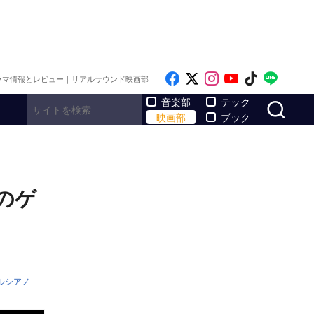
Like on Facebook
Follow on x
Follow on Inst
Follow on Y
Follow on
Follo
ラマ情報とレビュー｜リアルサウンド映画部
サ
音楽部
テック
映画部
ブック
のゲ
ルシアノ