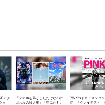
SFアク
『スマホを落としただけなのに
P!NKのドキュメンタ
ウォ
囚われの殺人鬼』『空に住む』
定 『グレイテスト・