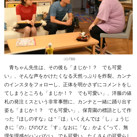
（C)TBS
青ちゃん先生は、その後も「まじか！？ でも可愛
い」、そんな声をかけたくなる天然っぷりを炸裂。カンナ
のインスタをフォローし、正体を明かさずにコメントをし
てしまうところも「まじか！？ でも可愛い」、洋服の値
札の発注ミスという非常事態に、カンナと一緒に踊り出す
姿も「まじか！？ でも可愛い」、保育園の標語として作
った『ほしのすな』は “「ほ」いくえんでは「し」ょうじ
きに「の」びのびと「す」なおに「な」かよく”って、無
理矢理感がハンパない…でも可愛い。たくさんの可愛らし