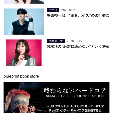
2026.08.01
アニメ
梅原裕一郎、“低音ボイス”の試行錯誤
2026.07.29
国内ドラマ
関水渚の“絶対に諦めない”という決意
blueprint book store