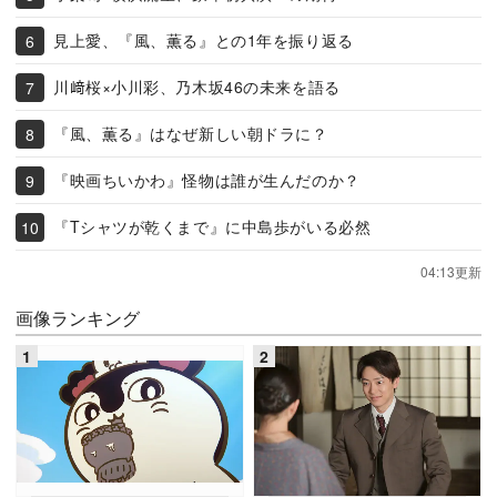
見上愛、『風、薫る』との1年を振り返る
川﨑桜×小川彩、乃木坂46の未来を語る
『風、薫る』はなぜ新しい朝ドラに？
『映画ちいかわ』怪物は誰が生んだのか？
『Tシャツが乾くまで』に中島歩がいる必然
04:13更新
画像ランキング