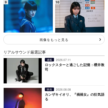
画像をもっと見る
リアルサウンド厳選記事
2026.07.11
連載
ロックスターと過ごした記憶：櫻井敦
司
2026.08.08
映画
カンザキイオリ、『禍禍女』の狂気語
る