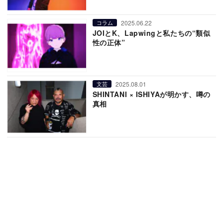
2025.06.22
コラム
JOIとK、Lapwingと私たちの“類似
性の正体”
2025.08.01
文芸
SHINTANI × ISHIYAが明かす、噂の
真相