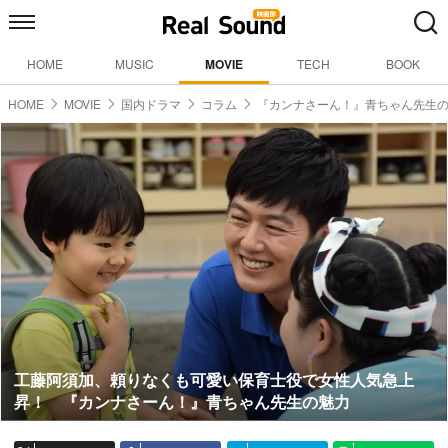
HOME
MUSIC
MOVIE
TECH
BOOK
HOME
MOVIE
国内ドラマ
コラム
『カンナさーん！』青ちゃん先生
工藤阿須加、頼りなくも可愛い保育士役で女性人気急上
昇！ 『カンナさーん！』青ちゃん先生の魅力