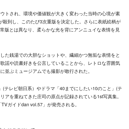
ウトされ、環境や価値観が大きく変わった当時の心境が素
が殺到し、このたび3次重版を決定した。さらに表紙絵柄が
 通常版とは異なり、柔らかな光を背にアンニュイな表情を見
した銭湯での大胆なショットや、繊細かつ無垢な表情をと
和歌謡や読書好きを公言していることから、レトロな雰囲気
面に並ぶミュージアムでも撮影が敢行された。
(テレビ朝日系）やドラマ「40までにしたい10のこと」(テ
リアを重ねてきた庄司の原点が記録されている1st写真集。
Vガイドdan vol.57」が発売される。