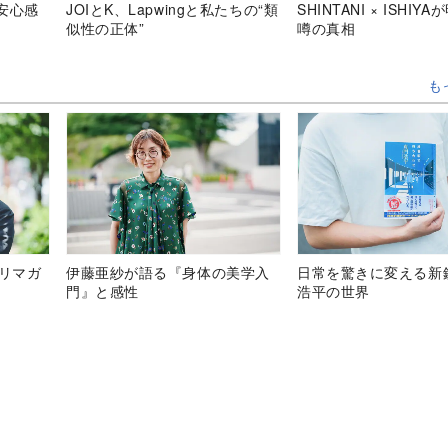
安心感
JOIとK、Lapwingと私たちの“類
SHINTANI × ISHIY
似性の正体”
噂の真相
も
テリマガ
伊藤亜紗が語る『身体の美学入
日常を驚きに変える新
門』と感性
浩平の世界