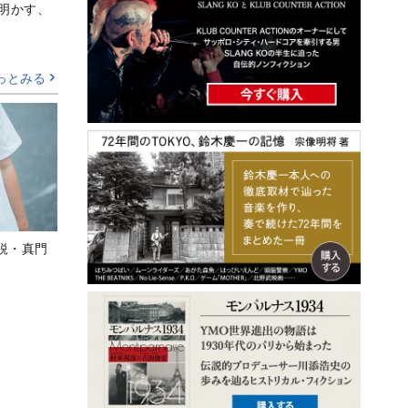
Aが明かす、
っとみる
鋭・真門