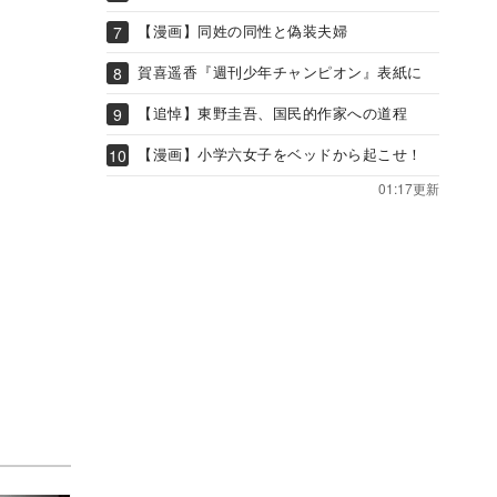
【漫画】同姓の同性と偽装夫婦
賀喜遥香『週刊少年チャンピオン』表紙に
【追悼】東野圭吾、国民的作家への道程
【漫画】小学六女子をベッドから起こせ！
01:17更新