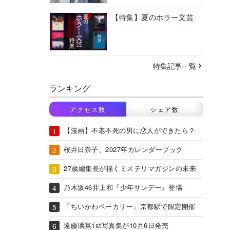
【特集】夏のホラー文芸
特集記事一覧
ランキング
アクセス数
シェア数
【漫画】不老不死の男に恋人ができたら？
桜井日奈子、2027年カレンダーブック
27歳編集長が描くミステリマガジンの未来
乃木坂46井上和『少年サンデー』登場
「ちいかわベーカリー」京都駅で限定開催
遠藤璃菜1st写真集が10月6日発売