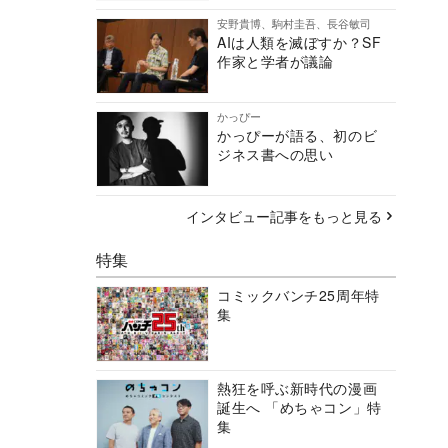
安野貴博、駒村圭吾、長谷敏司
AIは人類を滅ぼすか？SF
作家と学者が議論
かっぴー
かっぴーが語る、初のビ
ジネス書への思い
インタビュー記事をもっと見る
特集
コミックバンチ25周年特
集
熱狂を呼ぶ新時代の漫画
誕生へ 「めちゃコン」特
集