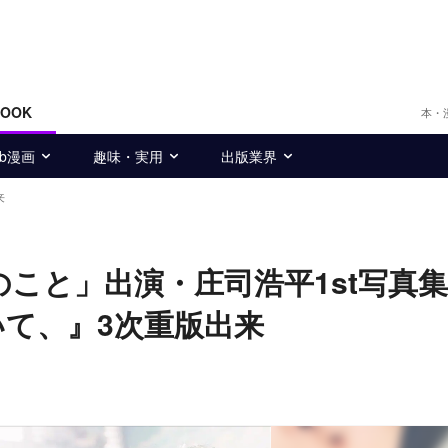
BOOK
本・
eb漫画
趣味・実用
出版業界
来
のこと」出演・庄司浩平1st写真
て、』3次重版出来