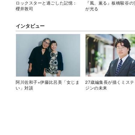
ロックスターと過ごした記憶：
『風、薫る』板橋駿谷の
櫻井敦司
が光る
インタビュー
阿川佐和子×伊藤比呂美「女じま
27歳編集長が描くミス
い」対談
ジンの未来