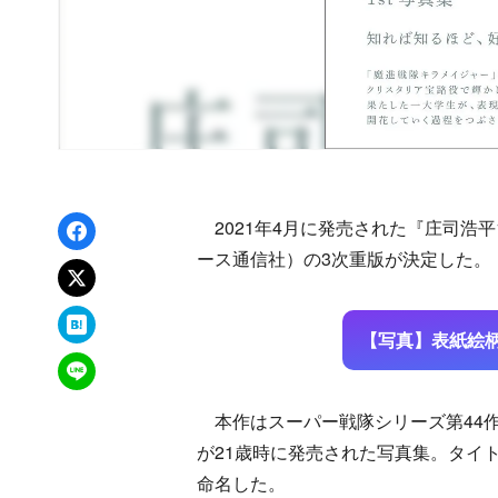
Facebookでシェア
2021年4月に発売された『庄司浩平
ース通信社）の3次重版が決定した。
xでポスト
はてなブックマーク
【写真】表紙絵柄
LINEで送る
本作はスーパー戦隊シリーズ第44
が21歳時に発売された写真集。タイ
命名した。