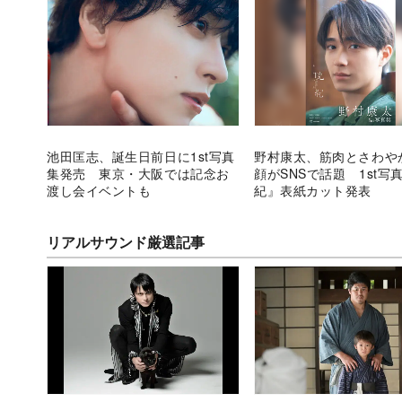
池田匡志、誕生日前日に1st写真
野村康太、筋肉とさわや
集発売 東京・大阪では記念お
顔がSNSで話題 1st写
渡し会イベントも
紀』表紙カット発表
リアルサウンド厳選記事