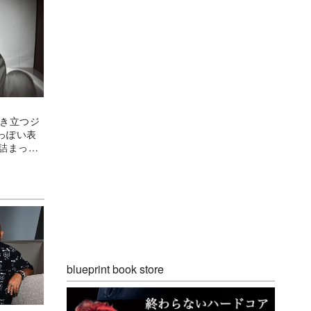
引き立つジ
っぽい表
が詰まった
blueprint book store