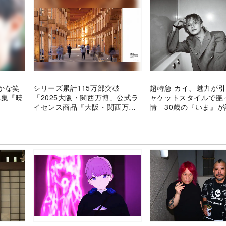
かな笑
シリーズ累計115万部突破
超特急 カイ、魅力が
真集『暁
「2025大阪・関西万博」公式ラ
ャケットスタイルで艶
イセンス商品『大阪・関西万博
情 30歳の『いま』
写真集』好評につき重版
写真集