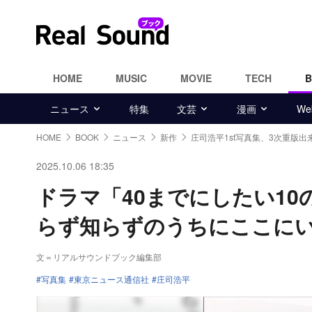
HOME
MUSIC
MOVIE
TECH
ニュース
特集
文芸
漫画
W
HOME
BOOK
ニュース
新作
庄司浩平1st写真集、3次重版出
2025.10.06 18:35
ドラマ「40までにしたい10
らず知らずのうちにここにい
文＝リアルサウンドブック編集部
写真集
東京ニュース通信社
庄司浩平