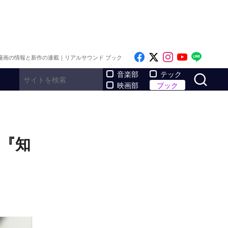
Like on Facebook
Follow on x
Follow on I
Follow o
Follo
漫画の情報と新作の連載｜リアルサウンド ブック
サ
音楽部
テック
映画部
ブック
集『知