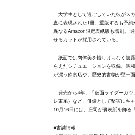
大学生として過ごしていた彼がスカ
直に表現された1冊。重版するも予約
異なるAmazon限定表紙版も増刷。
せるカットが採用されている。
紙面では肉体美を惜しげもなく披露
らえたシチュエーションを収録。昭
が漂う飲食店や、歴史的書物が壁一
発売から4年、「仮面ライダーガヴ」
レ東系）など、俳優として堅実にキャ
10月16日には、庄司が裏表紙を飾る「T
■書誌情報