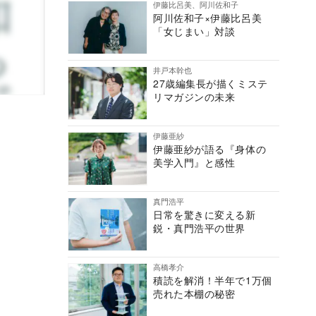
伊藤比呂美、阿川佐和子
阿川佐和子×伊藤比呂美
「女じまい」対談
井戸本幹也
27歳編集長が描くミステ
リマガジンの未来
伊藤亜紗
伊藤亜紗が語る『身体の
美学入門』と感性
真門浩平
日常を驚きに変える新
鋭・真門浩平の世界
高橋孝介
積読を解消！半年で1万個
売れた本棚の秘密