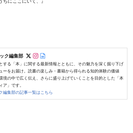
のうちにここにいて、』
Follow on SNS
Follow on SNS
Author web site
ック編集部
とする「本」に関する最新情報とともに、その魅力を深く掘り下げ
ューをお届け。読書の楽しみ・書籍から得られる知的体験の価値
環境の中で広く伝え、さらに盛り上げていくことを目的とした「本
ィア」です。
ク編集部の記事一覧はこちら