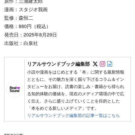
原作：三浦建太郎
漫画：スタジオ我画
監修：森恒二
価格：880円（税込）
発売日：2025年8月29日
出版社：白泉社
Follow on SN
Follow on 
Author w
リアルサウンドブック編集部
小説や漫画をはじめとする「本」に関する最新情報
とともに、その魅力を深く掘り下げるコラム＆イン
タビューをお届け。読書の楽しみ・書籍から得られ
る知的体験の価値を、現在のメディア環境の中で広
く伝え、さらに盛り上げていくことを目的とした
「本をめぐる新しいメディア」です。
リアルサウンドブック編集部の記事一覧はこちら