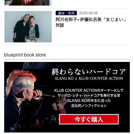
2026.08.06
趣味・実用
阿川佐和子×伊藤比呂美「女じまい」
対談
blueprint book store