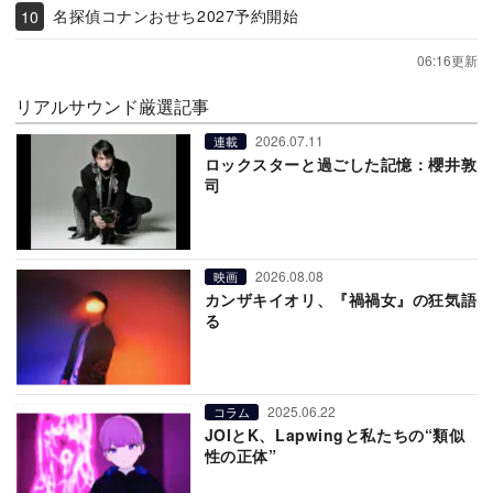
名探偵コナンおせち2027予約開始
06:16更新
リアルサウンド厳選記事
2026.07.11
連載
ロックスターと過ごした記憶：櫻井敦
司
2026.08.08
映画
カンザキイオリ、『禍禍女』の狂気語
る
2025.06.22
コラム
JOIとK、Lapwingと私たちの“類似
性の正体”