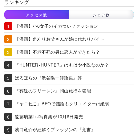
ランキング
アクセス数
シェア数
【漫画】小6女子のイカついファッション
【漫画】角刈りお父さんが娘に代わりバイト
【漫画】不老不死の男に恋人ができたら？
『HUNTER×HUNTER』はもはや小説なのか？
ばるぼらの『渋谷陽一評論集』評
『葬送のフリーレン』岡山旅行を堪能
『ヤニねこ』BPOで議論もクリエイターは絶賛
遠藤璃菜1st写真集が10月6日発売
濱口竜介が紐解くブレッソンの『覚書』