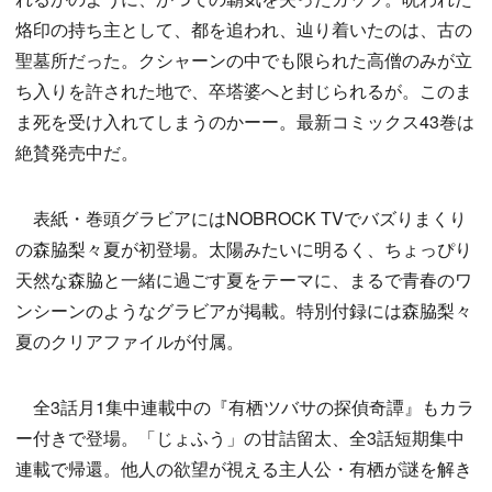
烙印の持ち主として、都を追われ、辿り着いたのは、古の
聖墓所だった。クシャーンの中でも限られた高僧のみが立
ち入りを許された地で、卒塔婆へと封じられるが。このま
ま死を受け入れてしまうのかーー。最新コミックス43巻は
絶賛発売中だ。
表紙・巻頭グラビアにはNOBROCK TVでバズりまくり
の森脇梨々夏が初登場。太陽みたいに明るく、ちょっぴり
天然な森脇と一緒に過ごす夏をテーマに、まるで青春のワ
ンシーンのようなグラビアが掲載。特別付録には森脇梨々
夏のクリアファイルが付属。
全3話月1集中連載中の『有栖ツバサの探偵奇譚』もカラ
ー付きで登場。「じょふう」の甘詰留太、全3話短期集中
連載で帰還。他人の欲望が視える主人公・有栖が謎を解き