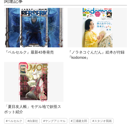
関連記事
『ベルセルク』最新43巻発売
『ノラネコぐんだん』絵本が付録
『kodomoe』
「夏目友人帳」モデル地で妖怪ス
ポット紹介
ベルセルク
白泉社
ヤングアニマル
三浦建太郎
スタジオ我画