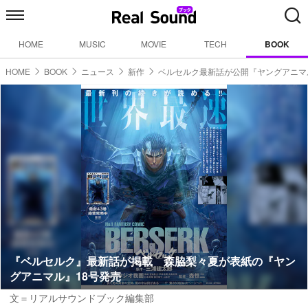
HOME
MUSIC
MOVIE
TECH
BOOK
HOME
BOOK
ニュース
新作
ベルセルク最新話が公開『ヤングアニマ
『ベルセルク』最新話が掲載 森脇梨々夏が表紙の『ヤン
グアニマル』18号発売
文＝リアルサウンドブック編集部